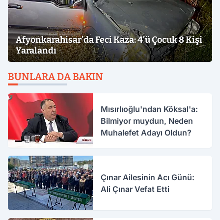
Afyonkarahisar’da Feci Kaza: 4’ü Çocuk 8 Kişi
Yaralandı
BUNLARA DA BAKIN
Mısırlıoğlu'ndan Köksal'a:
Bilmiyor muydun, Neden
Muhalefet Adayı Oldun?
Çınar Ailesinin Acı Günü:
Ali Çınar Vefat Etti