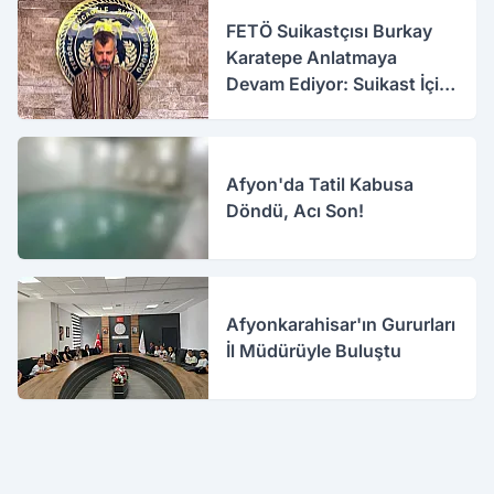
FETÖ Suikastçısı Burkay
Karatepe Anlatmaya
Devam Ediyor: Suikast İçin
Gittim
Afyon'da Tatil Kabusa
Döndü, Acı Son!
Afyonkarahisar'ın Gururları
İl Müdürüyle Buluştu