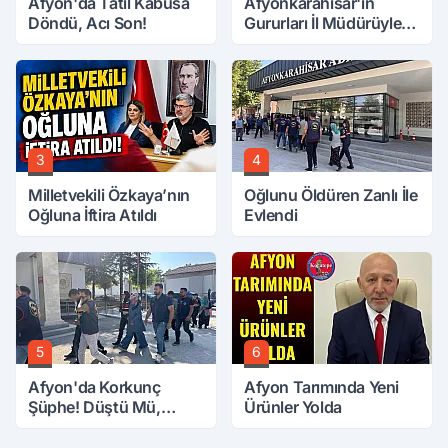
Afyon'da Tatil Kabusa
Afyonkarahisar'ın
Döndü, Acı Son!
Gururları İl Müdürüyle
Buluştu
3
4
Milletvekili Özkaya’nın
Oğlunu Öldüren Zanlı İle
Oğluna İftira Atıldı
Evlendi
5
6
Afyon'da Korkunç
Afyon Tarımında Yeni
Şüphe! Düştü Mü,
Ürünler Yolda
Öldürüldü Mü!