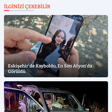
İLGINIZI ÇEKEBILIR
Eskişehir'de Kayboldu, En Son Afyon'da
Görüldü