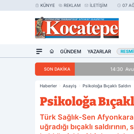
KÜNYE
REKLAM
İLETIŞIM
07 A
GÜNDEM
YAZARLAR
RESMI
14:30
Avukatlar Arasında
SON DAKİKA
Haberler
Asayiş
Psikoloğa Bıçaklı Saldırı
Psikoloğa Bıçakl
Türk Sağlık-Sen Afyonkarah
uğradığı bıçaklı saldırının