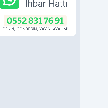
İhbar Hattı
0552 831 76 91
ÇEKİN, GÖNDERİN, YAYINLAYALIM!