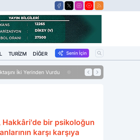
Senin İçin
L
TURIZM
DIĞER
erinden Vurdu
12:33
Sigara Fiyatları
 Hakkâri'de bir psikoloğun
anlarının karşı karşıya