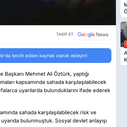
M
Ö
O
A
TAKİP ET
A
'da tercih edilen kaynak olarak ekleyin!
K
D
Ö
e Başkanı Mehmet Ali Öztürk, yaptığı
ışmaları kapsamında sahada karşılaşılabilecek
efalarca uyarılarda bulunduklarını ifade ederek
samında sahada karşılaşılabilecek risk ve
a uyarıda bulunmuştuk. Sosyal devlet anlayışı