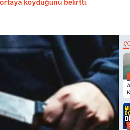
a ortaya koyduğunu belirtti.
Ç
A
K
A