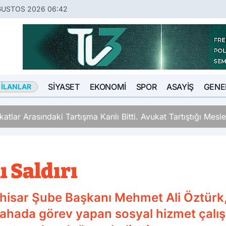
ĞUSTOS 2026 06:42
SIYASET
EKONOMI
SPOR
ASAYIŞ
GENE
 İLANLAR
ki Tartışma Kanlı Bitti. Avukat Tartıştığı Meslektaşını İki Y
ı Saldırı
isar Şube Başkanı Mehmet Ali Öztürk,
, sahada görev yapan sosyal hizmet çalış