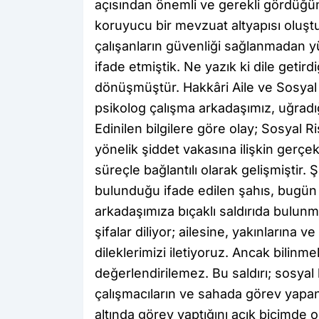
açısından önemli ve gerekli gördüğüm
koruyucu bir mevzuat altyapısı oluş
çalışanların güvenliği sağlanmadan y
ifade etmiştik. Ne yazık ki dile getir
dönüşmüştür. Hakkâri Aile ve Sosyal
psikolog çalışma arkadaşımız, uğradığı
Edinilen bilgilere göre olay; Sosyal 
yönelik şiddet vakasına ilişkin gerçe
süreçle bağlantılı olarak gelişmiştir. 
bulunduğu ifade edilen şahıs, bugün
arkadaşımıza bıçaklı saldırıda bulunm
şifalar diliyor; ailesine, yakınlarına
dileklerimizi iletiyoruz. Ancak bilinme
değerlendirilemez. Bu saldırı; sosyal 
çalışmacıların ve sahada görev yapa
altında görev yaptığını açık biçimde o