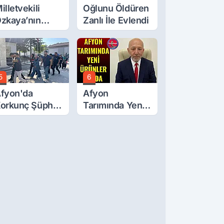
illetvekili
Oğlunu Öldüren
zkaya’nın
Zanlı İle Evlendi
ğluna İftira
tıldı
5
6
fyon'da
Afyon
orkunç Şüphe!
Tarımında Yeni
üştü Mü,
Ürünler Yolda
ldürüldü Mü!