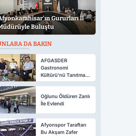
Afyonkarahisar'ın Gururları İl
Müdürüyle Buluştu
UNLARA DA BAKIN
AFGASDER
Gastronomi
Kültürü'nü Tanıtmak
İçin Çalışıyor
Oğlunu Öldüren Zanlı
İle Evlendi
Afyonspor Taraftarı
Bu Akşam Zafer