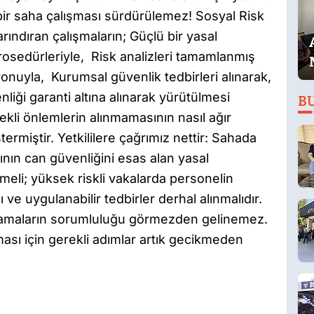
bir saha çalışması sürdürülemez! Sosyal Risk
rındıran çalışmaların; Güçlü bir yasal
osedürleriyle, Risk analizleri tamamlanmış
onuyla, Kurumsal güvenlik tedbirleri alınarak,
enliği garanti altına alınarak yürütülmesi
B
kli önlemlerin alınmamasının nasıl ağır
ermiştir. Yetkililere çağrımız nettir: Sahada
ının can güvenliğini esas alan yasal
lmeli; yüksek riskli vakalarda personelin
ve uygulanabilir tedbirler derhal alınmalıdır.
gulamaların sorumluluğu görmezden gelinemez.
ası için gerekli adımlar artık gecikmeden