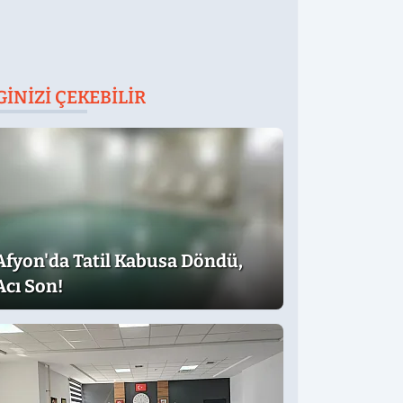
GINIZI ÇEKEBILIR
Afyon'da Tatil Kabusa Döndü,
Acı Son!