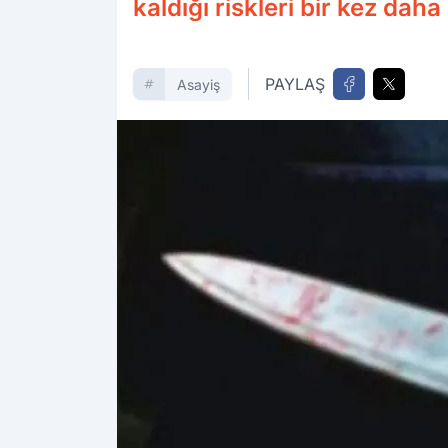
kaldığı riskleri bir kez dah
PAYLAŞ
Asayiş