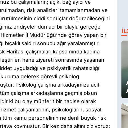
üz bu çalışmaların; açık, bağlayıcı ve
turulmadan, risk analizleri tamamlanmadan ve
ürütülmesinin ciddi sonuçlar doğurabileceğini
diğimiz endişeler dün acı bir olayla gerçeğe
İL
 Hizmetler İl Müdürlüğü’nde görev yapan bir
 bıçaklı saldırı sonucu ağır yaralanmıştır.
Risk Haritası çalışmaları kapsamında kadına
kleştirilen hane ziyareti sonrasında yaşanan
Şiddet uyguladığı ve psikiyatrik rahatsızlığı
 kuruma gelerek görevli psikolog
uştur. Psikolog çalışma arkadaşımıza acil
 ve tüm çalışma arkadaşlarına geçmiş olsun
lidir ki bu olay münferit bir hadise olarak
hizmet çalışanlarının, psikologların, sosyal
n tüm kamu personelinin ne denli büyük risk
rtaya koymuştur. Bir kez daha altını çiziyoruz: