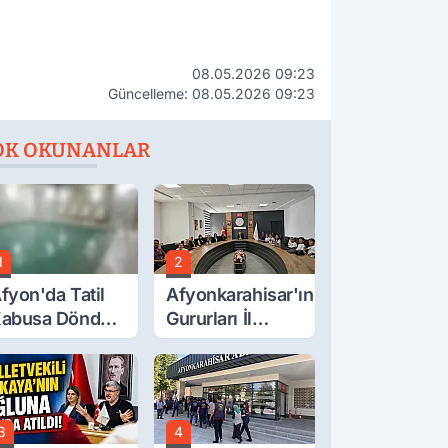
08.05.2026 09:23
Güncelleme: 08.05.2026 09:23
OK OKUNANLAR
1
2
fyon'da Tatil
Afyonkarahisar'ın
abusa Döndü,
Gururları İl
cı Son!
Müdürüyle
Buluştu
3
4