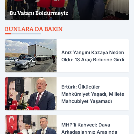
Bu Vatanı Böldürmeyiz
BUNLARA DA BAKIN
Anız Yangını Kazaya Neden
Oldu: 13 Araç Birbirine Girdi
Ertürk: Ülkücüler
Mahkûmiyet Yaşadı, Millete
Mahcubiyet Yaşamadı
MHP’li Kahveci: Dava
Arkadaşlarımız Arasında