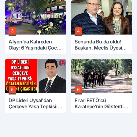
3
4
Afyon’da Kahreden
Sonunda Bu da oldu!
Olay: 6 Yaşındaki Çocuk
Başkan, Meclis Üyesini
6. Kattan Düştü
Hobi Bahçesinden
Attırdı
5
6
DP Lideri Uysal'dan
Firari FETÖ'cü
Çerçeve Yasa Tepkisi:
Karatepe'nin Gösterdiği
Öcalan Meclis'in
Yerler Didik Didik
Üzerine Çıkarıldı
Aranıyor