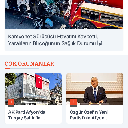
Kamyonet Sürücüsü Hayatını Kaybetti,
Yaralıların Birçoğunun Sağlık Durumu İyi
ÇOK OKUNANLAR
1
2
AK Parti Afyon'da
Özgür Özel'in Yeni
Turgay Şahin'in
Partisi'nin Afyon
Ardından Bir Şok Daha!
Başkanı Belli Oldu