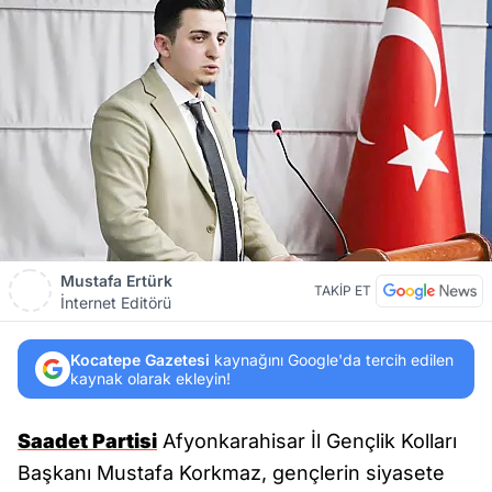
Mustafa Ertürk
TAKİP ET
İnternet Editörü
Kocatepe Gazetesi
kaynağını Google'da tercih edilen
kaynak olarak ekleyin!
Saadet Partisi
Afyonkarahisar İl Gençlik Kolları
Başkanı Mustafa Korkmaz, gençlerin siyasete