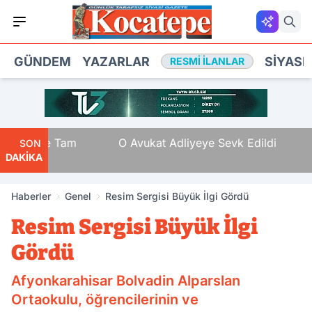
GÜNDEM
YAZARLAR
SIYASE
RESMI İLANLAR
nayete Tam
O Avukat Adliyeye Sevk Edildi
SON
DAKİKA
Haberler
Genel
Resim Sergisi Büyük İlgi Gördü
Resim Sergisi Büyük İlgi
Gördü
Afyonkarahisar Bolvadin Alparslan
Ortaokulu, öğrencilerinin ve