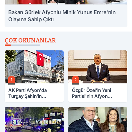
Bakan Gürlek Afyonlu Minik Yunus Emre'nin
Olayına Sahip Çıktı
ÇOK OKUNANLAR
1
2
AK Parti Afyon'da
Özgür Özel'in Yeni
Turgay Şahin'in
Partisi'nin Afyon
Ardından Bir Şok Daha!
Başkanı Belli Oldu