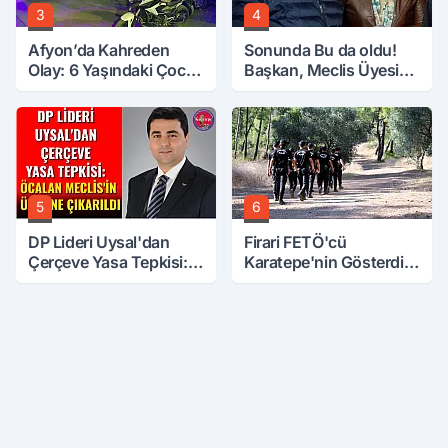
3
4
Afyon’da Kahreden
Sonunda Bu da oldu!
Olay: 6 Yaşındaki Çocuk
Başkan, Meclis Üyesini
6. Kattan Düştü
Hobi Bahçesinden
Attırdı
5
6
DP Lideri Uysal'dan
Firari FETÖ'cü
Çerçeve Yasa Tepkisi:
Karatepe'nin Gösterdiği
Öcalan Meclis'in
Yerler Didik Didik
Üzerine Çıkarıldı
Aranıyor