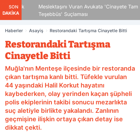
 Çocuk
Meslektaşını Vuran Avukata 'Cinayete Tam
SON
DAKİKA
Teşebbüs' Suçlaması
Haberler
Asayiş
Restorandaki Tartışma Cinayetle Bitti
Restorandaki Tartışma
Cinayetle Bitti
Muğla'nın Menteşe ilçesinde bir restoranda
çıkan tartışma kanlı bitti. Tüfekle vurulan
44 yaşındaki Halil Korkut hayatını
kaybederken, olay yerinden kaçan şüpheli
polis ekiplerinin takibi sonucu mezarlıkta
suç aletiyle birlikte yakalandı. Zanlının
geçmişine ilişkin ortaya çıkan detay ise
dikkat çekti.