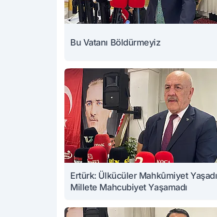
Bu Vatanı Böldürmeyiz
Ertürk: Ülkücüler Mahkûmiyet Yaşadı
Millete Mahcubiyet Yaşamadı