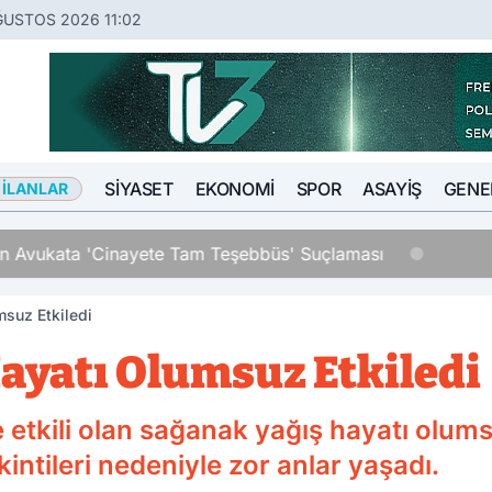
ĞUSTOS 2026 11:02
SIYASET
EKONOMI
SPOR
ASAYIŞ
GENE
 İLANLAR
an Avukata 'Cinayete Tam Teşebbüs' Suçlaması
suz Etkiledi
ayatı Olumsuz Etkiledi
e etkili olan sağanak yağış hayatı olum
intileri nedeniyle zor anlar yaşadı.