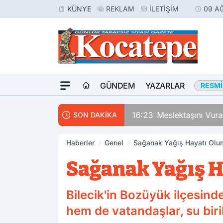
KÜNYE
REKLAM
İLETIŞIM
09 A
GÜNDEM
YAZARLAR
RESMI
16:23
Meslektaşını Vur
SON DAKİKA
Haberler
Genel
Sağanak Yağış Hayatı Olum
Sağanak Yağış H
Bilecik'in Bozüyük ilçesind
hem de vatandaşlar, su birik