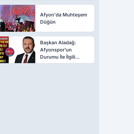
Afyon'da Muhteşem
Düğün
Başkan Aladağ:
Afyonspor’un
Durumu İle İlgili
Millete Hesap
Verilmeli