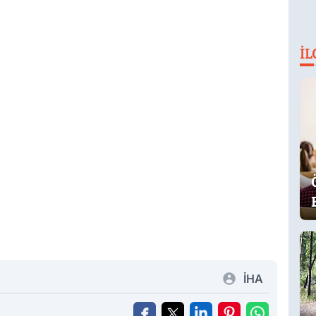
İL
İHA