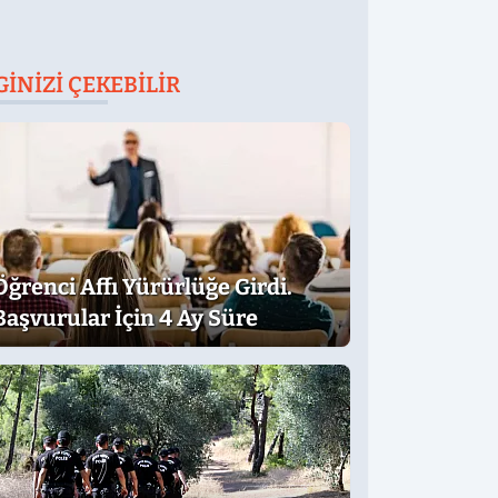
GINIZI ÇEKEBILIR
Öğrenci Affı Yürürlüğe Girdi.
Başvurular İçin 4 Ay Süre