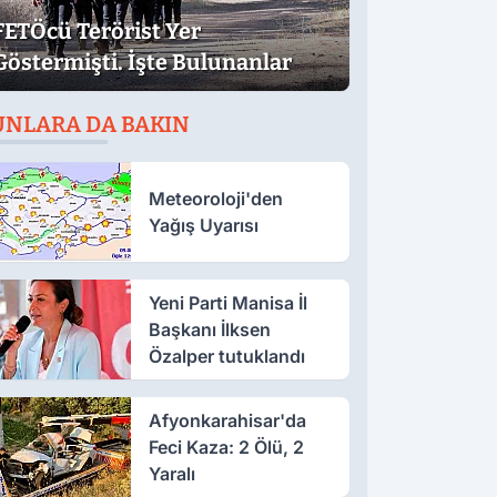
FETÖcü Terörist Yer
Göstermişti. İşte Bulunanlar
UNLARA DA BAKIN
Meteoroloji'den
Yağış Uyarısı
Yeni Parti Manisa İl
Başkanı İlksen
Özalper tutuklandı
Afyonkarahisar'da
Feci Kaza: 2 Ölü, 2
Yaralı