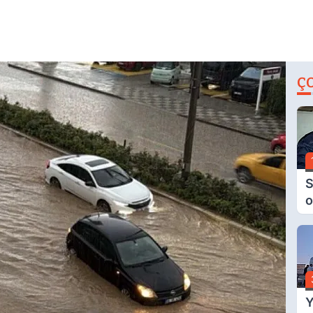
Ç
S
o
M
H
B
A
Y