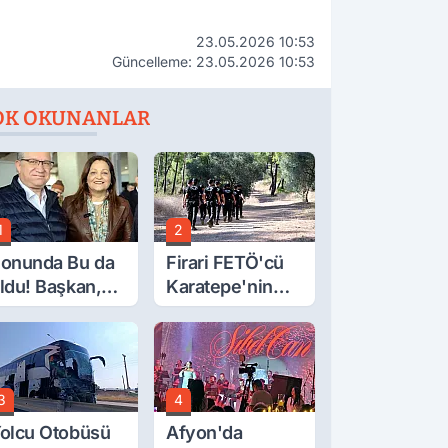
23.05.2026 10:53
Güncelleme: 23.05.2026 10:53
OK OKUNANLAR
1
2
onunda Bu da
Firari FETÖ'cü
ldu! Başkan,
Karatepe'nin
eclis Üyesini
Gösterdiği
obi
Yerler Didik
ahçesinden
Didik Aranıyor
ttırdı
3
4
olcu Otobüsü
Afyon'da