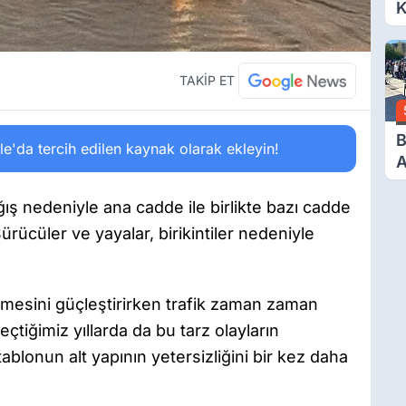
K
Ç
Y
TAKİP ET
B
'da tercih edilen kaynak olarak ekleyin!
A
G
B
ğış nedeniyle ana cadde ile birlikte bazı cadde
E
Sürücüler ve yayalar, birikintiler nedeniyle
rlemesini güçleştirirken trafik zaman zaman
çtiğimiz yıllarda da bu tarz olayların
ablonun alt yapının yetersizliğini bir kez daha