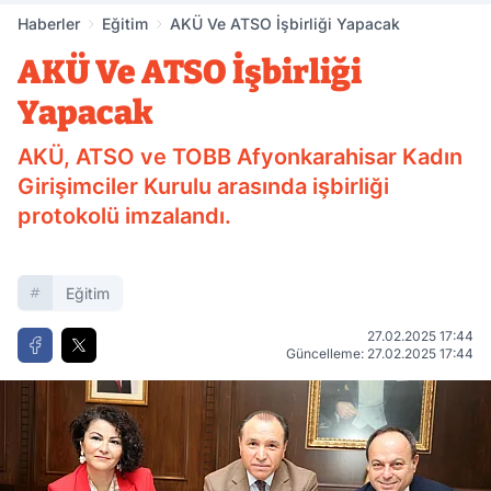
Haberler
Eğitim
AKÜ Ve ATSO İşbirliği Yapacak
AKÜ Ve ATSO İşbirliği
Yapacak
AKÜ, ATSO ve TOBB Afyonkarahisar Kadın
Girişimciler Kurulu arasında işbirliği
protokolü imzalandı.
Eğitim
27.02.2025 17:44
Güncelleme: 27.02.2025 17:44