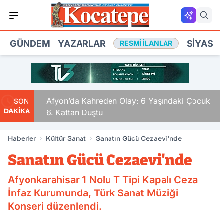
GÜNDEM
YAZARLAR
SIYASE
RESMI İLANLAR
ldular
Afyon’da Kahreden Olay: 6 Yaşındaki Çocuk
SON
DAKİKA
6. Kattan Düştü
Haberler
Kültür Sanat
Sanatın Gücü Cezaevi'nde
Sanatın Gücü Cezaevi'nde
Afyonkarahisar 1 Nolu T Tipi Kapalı Ceza
İnfaz Kurumunda, Türk Sanat Müziği
Konseri düzenlendi.