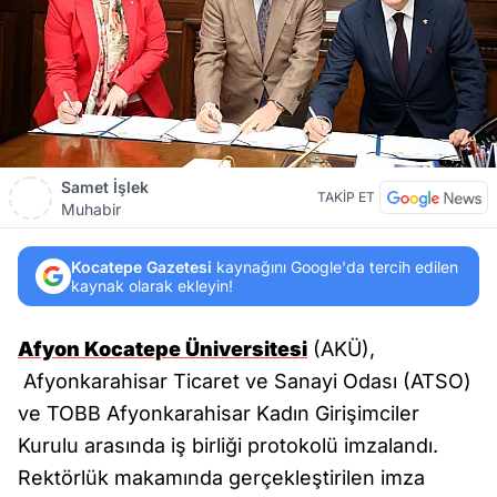
Samet İşlek
TAKİP ET
Muhabir
Kocatepe Gazetesi
kaynağını Google'da tercih edilen
kaynak olarak ekleyin!
Afyon Kocatepe Üniversitesi
(AKÜ),
Afyonkarahisar Ticaret ve Sanayi Odası (ATSO)
ve TOBB Afyonkarahisar Kadın Girişimciler
Kurulu arasında iş birliği protokolü imzalandı.
Rektörlük makamında gerçekleştirilen imza