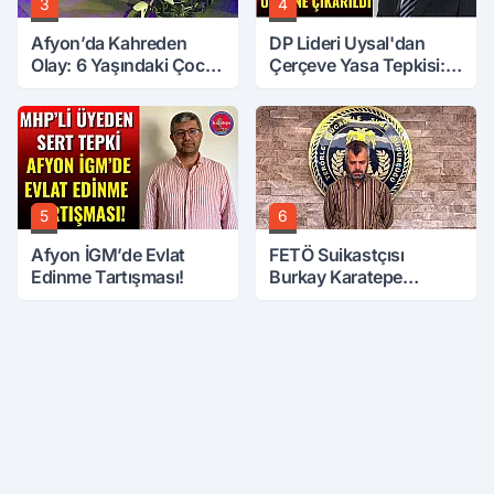
3
4
Afyon’da Kahreden
DP Lideri Uysal'dan
Olay: 6 Yaşındaki Çocuk
Çerçeve Yasa Tepkisi:
6. Kattan Düştü
Öcalan Meclis'in
Üzerine Çıkarıldı
5
6
Afyon İGM’de Evlat
FETÖ Suikastçısı
Edinme Tartışması!
Burkay Karatepe
Anlatmaya Devam
Ediyor: Suikast İçin
Gittim