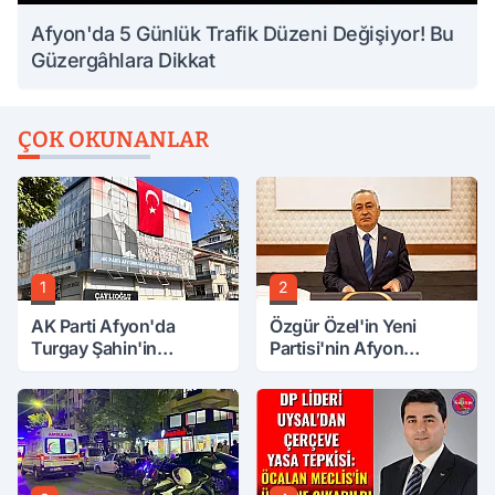
Afyon'da 5 Günlük Trafik Düzeni Değişiyor! Bu
Güzergâhlara Dikkat
ÇOK OKUNANLAR
1
2
AK Parti Afyon'da
Özgür Özel'in Yeni
Turgay Şahin'in
Partisi'nin Afyon
Ardından Bir Şok Daha!
Başkanı Belli Oldu