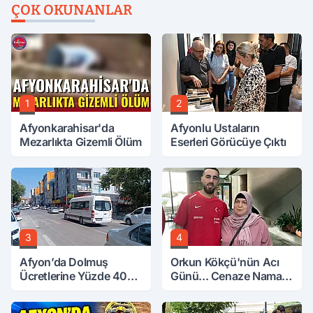
ÇOK OKUNANLAR
1
2
Afyonkarahisar'da
Afyonlu Ustaların
Mezarlıkta Gizemli Ölüm
Eserleri Görücüye Çıktı
3
4
Afyon’da Dolmuş
Orkun Kökçü'nün Acı
Ücretlerine Yüzde 40
Günü... Cenaze Namazı
Zam Talebi
Emirdağ'da