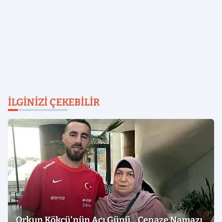
İLGINIZI ÇEKEBILIR
Orkun Kökçü'nün Acı Günü... Cenaze Namazı