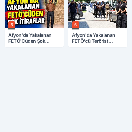
5
6
Afyon'da Yakalanan
Afyon'da Yakalanan
FETÖ'Cüden Şok
FETÖ'cü Terörist
İtiraflar
Adliye'de