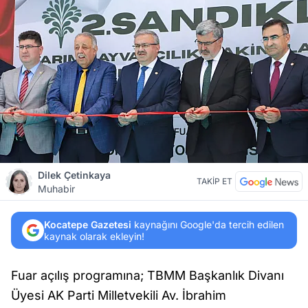
Dilek Çetinkaya
TAKİP ET
Muhabir
Kocatepe Gazetesi
kaynağını Google'da tercih edilen
kaynak olarak ekleyin!
Fuar açılış programına; TBMM Başkanlık Divanı
Üyesi AK Parti Milletvekili Av. İbrahim