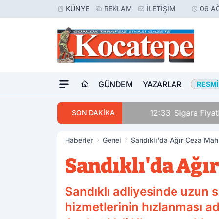
KÜNYE
REKLAM
İLETIŞIM
06 A
GÜNDEM
YAZARLAR
RESMI
rinden Vurdu
12:33
Sigara Fiyatların
SON DAKİKA
Haberler
Genel
Sandıklı'da Ağır Ceza Ma
Sandıklı'da Ağı
Sandıklı adliyesinde uzun 
hizmetlerinin hızlanması adı