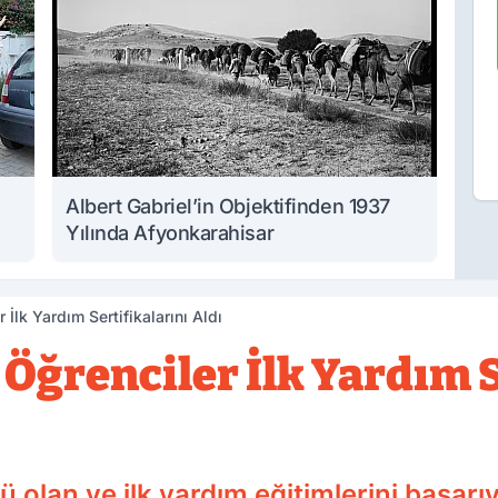
Albert Gabriel’in Objektifinden 1937
Yılında Afyonkarahisar
İlk Yardım Sertifikalarını Aldı
Öğrenciler İlk Yardım S
 olan ve ilk yardım eğitimlerini başar