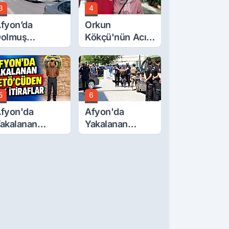
3
4
fyon’da
Orkun
olmuş
Kökçü'nün Acı
cretlerine
Günü... Cenaze
üzde 40 Zam
Namazı
alebi
Emirdağ'da
5
6
fyon'da
Afyon'da
akalanan
Yakalanan
ETÖ'Cüden
FETÖ'cü
ok İtiraflar
Terörist
Adliye'de