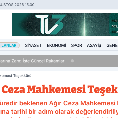
ĞUSTOS 2026 15:00
SIYASET
EKONOMI
SPOR
ASAYIŞ
GENE
 İLANLAR
a Zam: İşte Güncel Rakamlar
hkemesi Teşekkürü
r Ceza Mahkemesi Teşe
süredir beklenen Ağır Ceza Mahkemesi k
na tarihi bir adım olarak değerlendirili