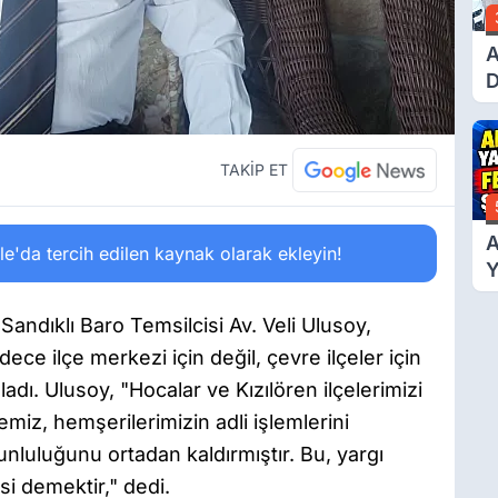
A
D
Ü
Y
T
TAKİP ET
A
'da tercih edilen kaynak olarak ekleyin!
Y
F
Ş
Sandıklı Baro Temsilcisi Av. Veli Ulusoy,
ce ilçe merkezi için değil, çevre ilçeler için
dı. Ulusoy, "Hocalar ve Kızılören ilçelerimizi
z, hemşerilerimizin adli işlemlerini
nluluğunu ortadan kaldırmıştır. Bu, yargı
i demektir," dedi.