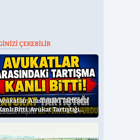
GINIZI ÇEKEBILIR
Avukatlar Arasındaki Tartışma
Kanlı Bitti. Avukat Tartıştığı
Meslektaşını İki Yerinden Vurdu