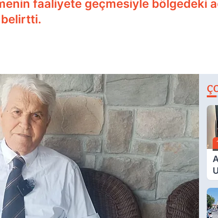
enin faaliyete geçmesiyle bölgedeki ad
elirtti.
Ç
A
U
E
G