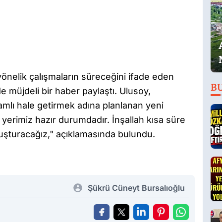
 yönelik çalışmaların süreceğini ifade eden
B
 de müjdeli bir haber paylaştı. Ulusoy,
amlı hale getirmek adına planlanan yeni
yerimiz hazır durumdadır. İnşallah kısa süre
şturacağız," açıklamasında bulundu.
Şükrü Cüneyt Bursalıoğlu