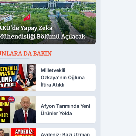
AKÜ’de Yapay Zeka
Mühendisliği Bölümü Açılacak
UNLARA DA BAKIN
Milletvekili
Özkaya’nın Oğluna
İftira Atıldı
Afyon Tarımında Yeni
Ürünler Yolda
Aydeniz: Bazı Uzman