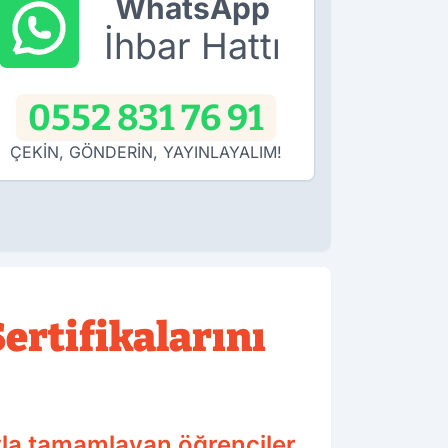
WhatsApp
İhbar Hattı
0552 831 76 91
ÇEKİN, GÖNDERİN, YAYINLAYALIM!
ertifikalarını
ıyla tamamlayan öğrenciler,