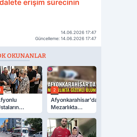
alete erişim sürecinin
14.06.2026 17:47
Güncelleme: 14.06.2026 17:47
OK OKUNANLAR
1
2
fyonlu
Afyonkarahisar'da
staların
Mezarlıkta
serleri
Gizemli Ölüm
örücüye Çıktı