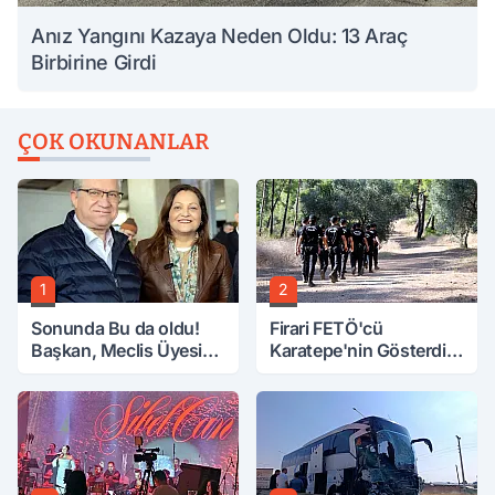
Anız Yangını Kazaya Neden Oldu: 13 Araç
Birbirine Girdi
ÇOK OKUNANLAR
1
2
Sonunda Bu da oldu!
Firari FETÖ'cü
Başkan, Meclis Üyesini
Karatepe'nin Gösterdiği
Hobi Bahçesinden
Yerler Didik Didik
Attırdı
Aranıyor