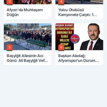
3
4
Afyon'da Muhteşem
Yolcu Otobüsü
Düğün
Kamyonete Çarptı: 1
Ölü, 15 Yaralı
5
6
Başyiğit Ailesinin Acı
Başkan Aladağ:
Günü: Ali Başyiğit Vefat
Afyonspor’un Durumu
Etti
İle İlgili Millete Hesap
Verilmeli