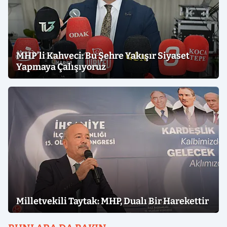
MHP’li Kahveci: Bu Şehre Yakışır Siyaset
Yapmaya Çalışıyoruz
Milletvekili Taytak: MHP, Dualı Bir Harekettir