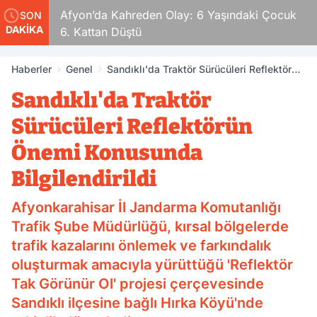
ldular
Afyon’da Kahreden Olay: 6 Yaşındaki Çocuk
SON
DAKİKA
6. Kattan Düştü
Haberler
Genel
Sandıklı'da Traktör Sürücüleri Reflektörün
Önemi Konusunda Bilgilendirildi
Sandıklı'da Traktör
Sürücüleri Reflektörün
Önemi Konusunda
Bilgilendirildi
Afyonkarahisar İl Jandarma Komutanlığı
Trafik Şube Müdürlüğü, kırsal bölgelerde
trafik kazalarını önlemek ve farkındalık
oluşturmak amacıyla yürüttüğü 'Reflektör
Tak Görünür Ol' projesi çerçevesinde
Sandıklı ilçesine bağlı Hırka Köyü'nde