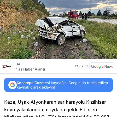
İHA
TAKİP ET
İhlas Haber Ajansı
Kocatepe Gazetesi
kaynağını Google'da tercih edilen
kaynak olarak ekleyin!
Kaza, Uşak-Afyonkarahisar karayolu Kızılhisar
köyü yakınlarında meydana geldi. Edinilen