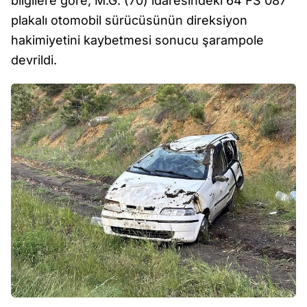
bilgilere göre, M.G. (70) idaresindeki 64 FS 087
plakalı otomobil sürücüsünün direksiyon
hakimiyetini kaybetmesi sonucu şarampole
devrildi.