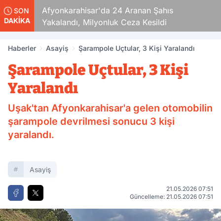
aza!
Afyonkarahisar'da 24 Aranan Şahıs
SON
DAKİKA
Yakalandı, Milyonluk Ceza Kesildi
Haberler
Asayiş
Şarampole Uçtular, 3 Kişi Yaralandı
Şarampole Uçtular, 3 Kişi
Yaralandı
Uşak'tan Afyonkarahisar'a gelen otomobilin
şarampole devrilmesi sonucu 3 kişi
yaralandı.
Asayiş
21.05.2026 07:51
Güncelleme: 21.05.2026 07:51