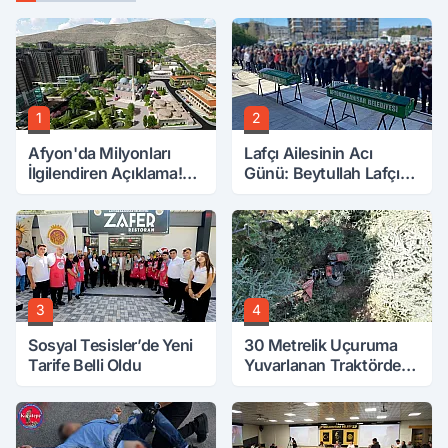
1
2
Afyon'da Milyonları
Lafçı Ailesinin Acı
İlgilendiren Açıklama!
Günü: Beytullah Lafçı
Tarih Netleşti!
Vefat Etti
3
4
Sosyal Tesisler’de Yeni
30 Metrelik Uçuruma
Tarife Belli Oldu
Yuvarlanan Traktörden
Sağ Çıktılar