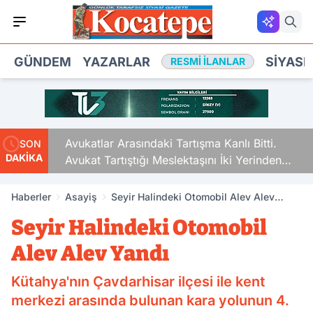
GÜNDEM
YAZARLAR
SIYASE
RESMI İLANLAR
Avukatlar Arasındaki Tartışma Kanlı Bitti.
SON
DAKİKA
Avukat Tartıştığı Meslektaşını İki Yerinden
Vurdu
Haberler
Asayiş
Seyir Halindeki Otomobil Alev Alev
Yandı
Seyir Halindeki Otomobil
Alev Alev Yandı
Kütahya'nın Çavdarhisar ilçesi ile kent
merkezi arasında bulunan kara yolunun 4.