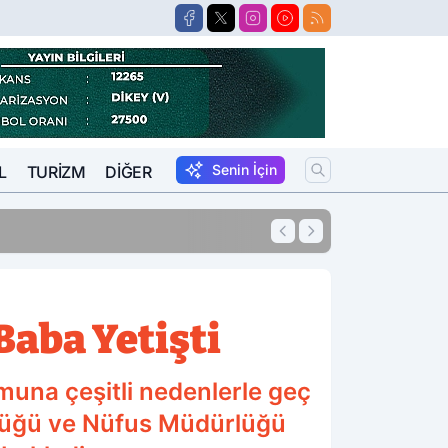
Senin İçin
L
TURIZM
DIĞER
10:41
Pompadaki Rakam
Baba Yetişti
muna çeşitli nedenlerle geç
dürlüğü ve Nüfus Müdürlüğü