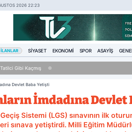
ĞUSTOS 2026 22:23
SIYASET
EKONOMI
SPOR
ASAYIŞ
GENE
 İLANLAR
Tatilci Gibi Kaçmış
adına Devlet Baba Yetişti
ların İmdadına Devlet 
Geçiş Sistemi (LGS) sınavının ilk oturu
pleri sınava yetiştirdi. Milli Eğitim Mü