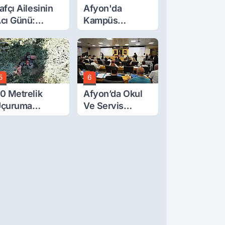
afçı Ailesinin
Afyon'da
cı Günü:
Kampüs
eytullah Lafçı
Yolunda
efat Etti
Korkutan Kaza!
5
6
0 Metrelik
Afyon’da Okul
çuruma
Ve Servis
uvarlanan
Ücretleri
raktörden Sağ
Belirlendi
ıktılar