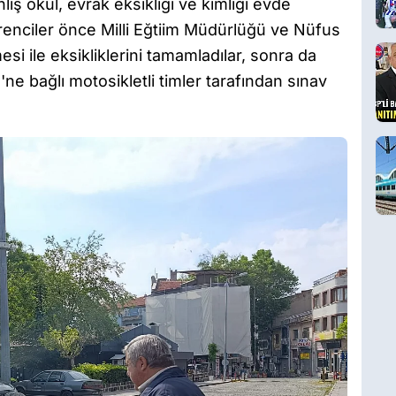
lış okul, evrak eksikliği ve kimliği evde
enciler önce Milli Eğtiim Müdürlüğü ve Nüfus
si ile eksikliklerini tamamladılar, sonra da
e bağlı motosikletli timler tarafından sınav