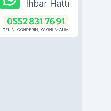
İhbar Hattı
0552 831 76 91
ÇEKİN, GÖNDERİN, YAYINLAYALIM!