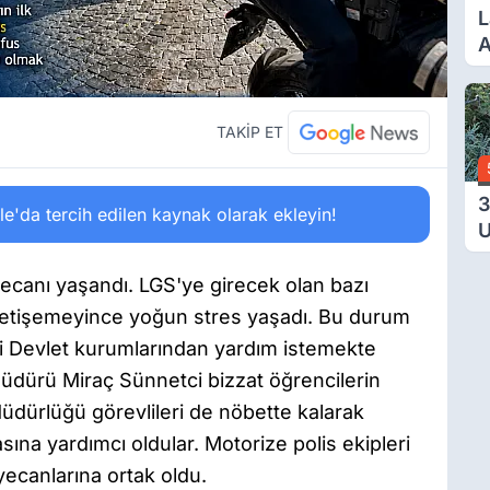
L
A
B
V
TAKİP ET
3
'da tercih edilen kaynak olarak ekleyin!
U
Y
T
yecanı yaşandı. LGS'ye girecek olan bazı
Ç
 yetişemeyince yoğun stres yaşadı. Bu durum
eyi Devlet kurumlarından yardım istemekte
 Müdürü Miraç Sünnetci bizzat öğrencilerin
Müdürlüğü görevlileri de nöbette kalarak
ına yardımcı oldular. Motorize polis ekipleri
yecanlarına ortak oldu.