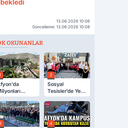
 bekledi
13.06.2026 10:06
Güncelleme: 13.06.2026 10:08
OK OKUNANLAR
1
2
fyon'da
Sosyal
ilyonları
Tesisler’de Yeni
lgilendiren
Tarife Belli Oldu
çıklama! Tarih
etleşti!
3
4