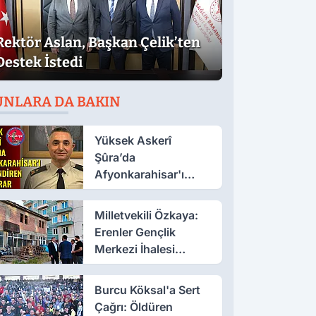
Rektör Aslan, Başkan Çelik’ten
Destek İstedi
UNLARA DA BAKIN
Yüksek Askerî
Şûra’da
Afyonkarahisar'ı
İlgilendiren İki Karar
Milletvekili Özkaya:
Erenler Gençlik
Merkezi İhalesi
Yakında
Burcu Köksal'a Sert
Çağrı: Öldüren