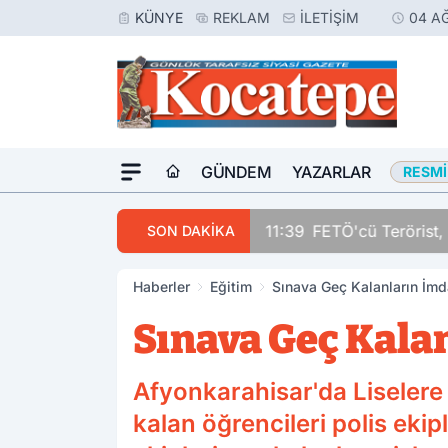
KÜNYE
REKLAM
İLETIŞIM
04 A
GÜNDEM
YAZARLAR
RESMI
11:39
FETÖ'cü Terörist, 
SON DAKİKA
Haberler
Eğitim
Sınava Geç Kalanların İmd
Sınava Geç Kalan
Afyonkarahisar'da Liselere 
kalan öğrencileri polis eki