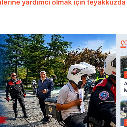
emlerine yardımcı olmak için teyakkuzda
Ç
A
M
İ
A
N