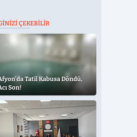
GINIZI ÇEKEBILIR
Afyon'da Tatil Kabusa Döndü,
Acı Son!