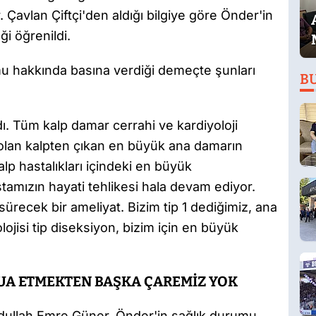
Çavlan Çiftçi'den aldığı bilgiye göre Önder'in
i öğrenildi.
umu hakkında basına verdiği demeçte şunları
B
ı. Tüm kalp damar cerrahi ve kardiyoloji
 olan kalpten çıkan en büyük ana damarın
alp hastalıkları içindeki en büyük
tamızın hayati tehlikesi hala devam ediyor.
sürecek bir ameliyat. Bizim tip 1 dediğimiz, ana
ojisi tip diseksiyon, bizim için en büyük
DUA ETMEKTEN BAŞKA ÇAREMİZ YOK
bdullah Emre Güner, Önder'in sağlık durumu