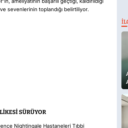
'in, ameliyatının başarılı geçtiği, kaldırıldığı
e sevenlerinin toplandığı belirtiliyor.
İL
LİKESİ SÜRÜYOR
orence Nightingale Hastaneleri Tıbbi