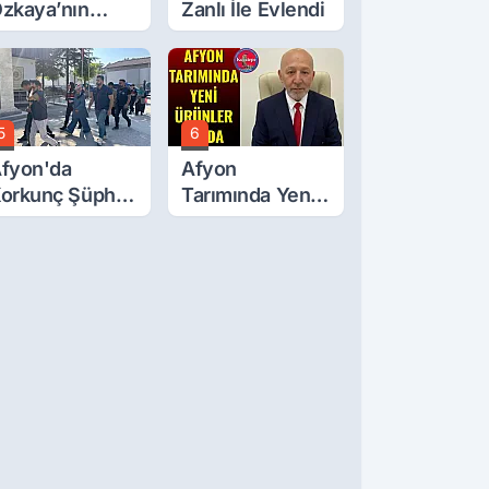
zkaya’nın
Zanlı İle Evlendi
ğluna İftira
tıldı
5
6
fyon'da
Afyon
orkunç Şüphe!
Tarımında Yeni
üştü Mü,
Ürünler Yolda
ldürüldü Mü!