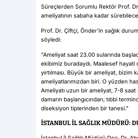
Süreçlerden Sorumlu Rektör Prof. Dr. 
ameliyatının sabaha kadar sürebileceğ
Prof. Dr. Çiftçi, Önder'in sağlık dur
söyledi:
"Ameliyat saat 23.00 sularında başlad
ekibimiz buradaydı. Maalesef hayati
yırtılması. Büyük bir ameliyat, bizim k
ameliyatlarımızdan biri. O yüzden has
Ameliyatı uzun bir ameliyat, 7-8 saat 
damarın başlangıcından; tıbbi terminol
diseksiyon tiplerinden bir tanesi."
İSTANBUL İL SAĞLIK MÜDÜRÜ: 
İstanbul İl Sağlık Müdürü Doç. Dr. A