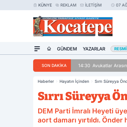
KÜNYE
REKLAM
İLETIŞIM
07 A
GÜNDEM
YAZARLAR
RESMI
14:30
Avukatlar Arasında
SON DAKİKA
Haberler
Hayatın İçinden
Sırrı Süreyya Önd
Sırrı Süreyya Ön
DEM Parti İmralı Heyeti üye
aort damarı yırtıldı. Önde