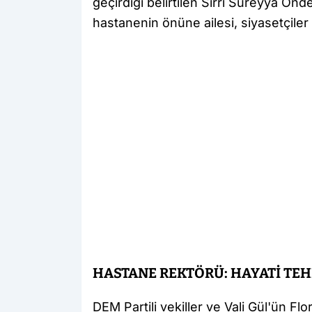
geçirdiği belirtilen Sırrı Süreyya Önder
hastanenin önüne ailesi, siyasetçiler v
HASTANE REKTÖRÜ: HAYATİ TEH
DEM Partili vekiller ve Vali Gül'ün Fl