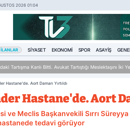
ĞUSTOS 2026 01:04
SIYASET
EKONOMI
SPOR
ASAYIŞ
GENE
 İLANLAR
ki Tartışma Kanlı Bitti. Avukat Tartıştığı Meslektaşını İki Y
er Hastane'de. Aort Damarı Yırtıldı
der Hastane'de. Aort Da
si ve Meclis Başkanvekili Sırrı Süreyya 
r hastanede tedavi görüyor