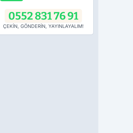
0552 831 76 91
ÇEKİN, GÖNDERİN, YAYINLAYALIM!