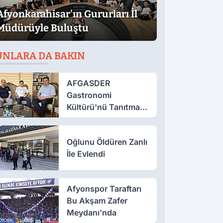
Afyonkarahisar'ın Gururları İl
Müdürüyle Buluştu
UNLARA DA BAKIN
AFGASDER
Gastronomi
Kültürü'nü Tanıtmak
İçin Çalışıyor
Oğlunu Öldüren Zanlı
İle Evlendi
Afyonspor Taraftarı
Bu Akşam Zafer
Meydanı’nda