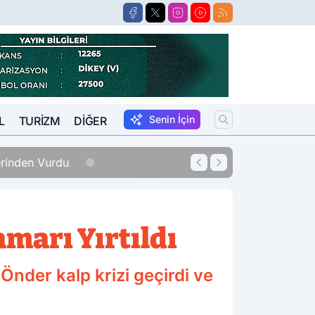
Senin İçin
L
TURIZM
DIĞER
erinden Vurdu
12:33
Sigara Fiyatları
marı Yırtıldı
Önder kalp krizi geçirdi ve