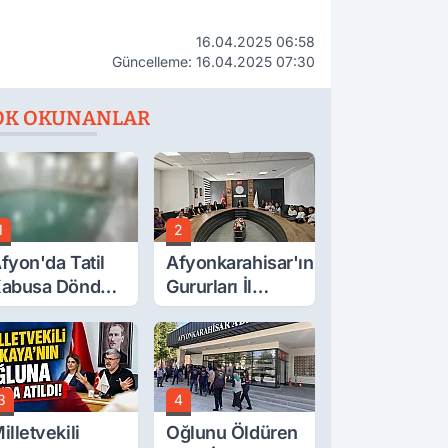
16.04.2025 06:58
Güncelleme: 16.04.2025 07:30
OK OKUNANLAR
1
2
fyon'da Tatil
Afyonkarahisar'ın
abusa Döndü,
Gururları İl
cı Son!
Müdürüyle
Buluştu
3
4
illetvekili
Oğlunu Öldüren