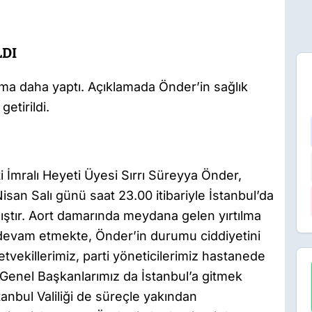
LDI
ama daha yaptı. Açıklamada Önder’in sağlık
etirildi.
İmralı Heyeti Üyesi Sırrı Süreyya Önder,
Nisan Salı günü saat 23.00 itibariyle İstanbul’da
mıştır. Aort damarında meydana gelen yırtılma
devam etmekte, Önder’in durumu ciddiyetini
etvekillerimiz, parti yöneticilerimiz hastanede
 Genel Başkanlarımız da İstanbul’a gitmek
tanbul Valiliği de süreçle yakından