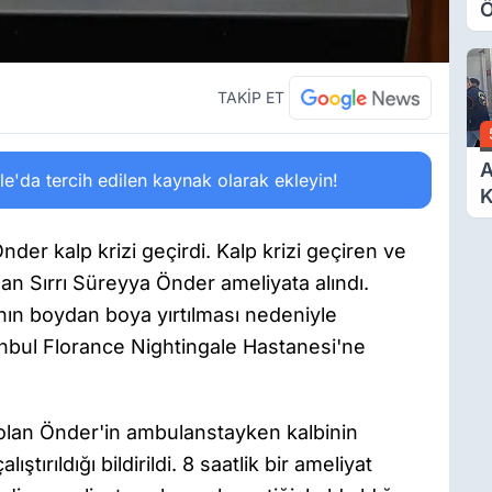
Ö
O
A
TAKİP ET
A
'da tercih edilen kaynak olarak ekleyin!
K
D
Ö
Önder kalp krizi geçirdi. Kalp krizi geçiren ve
lan Sırrı Süreyya Önder ameliyata alındı.
nın boydan boya yırtılması nedeniyle
tanbul Florance Nightingale Hastanesi'ne
k olan Önder'in ambulanstayken kalbinin
tırıldığı bildirildi. 8 saatlik bir ameliyat