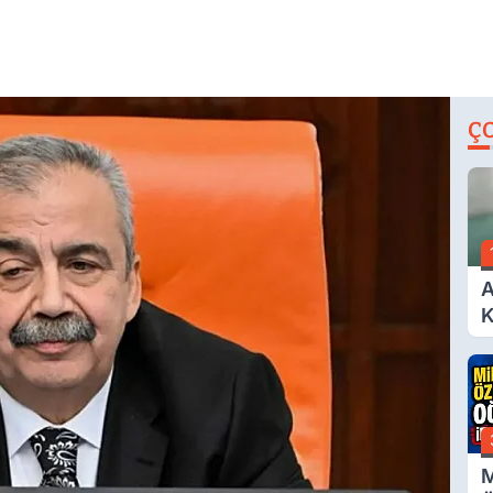
Ç
A
K
A
M