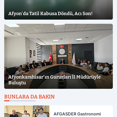
Afyon'da Tatil Kabusa Döndü, Acı Son!
Afyonkarahisar'ın Gururları İl Müdürüyle
Buluştu
BUNLARA DA BAKIN
AFGASDER Gastronomi