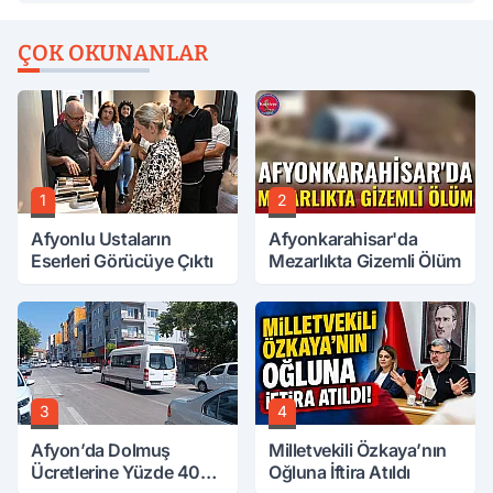
ÇOK OKUNANLAR
1
2
Afyonlu Ustaların
Afyonkarahisar'da
Eserleri Görücüye Çıktı
Mezarlıkta Gizemli Ölüm
3
4
Afyon’da Dolmuş
Milletvekili Özkaya’nın
Ücretlerine Yüzde 40
Oğluna İftira Atıldı