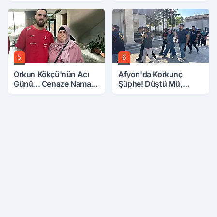
Zam Talebi
5
6
Orkun Kökçü'nün Acı
Afyon'da Korkunç
Günü... Cenaze Namazı
Şüphe! Düştü Mü,
Emirdağ'da
Öldürüldü Mü!