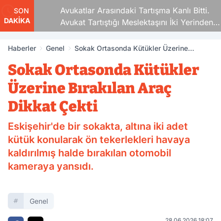
Avukatlar Arasındaki Tartışma Kanlı Bitti.
SON
DAKİKA
Avukat Tartıştığı Meslektaşını İki Yerinden
Vurdu
Haberler
Genel
Sokak Ortasonda Kütükler Üzerine
Bırakılan Araç Dikkat Çekti
Sokak Ortasonda Kütükler
Üzerine Bırakılan Araç
Dikkat Çekti
Eskişehir'de bir sokakta, altına iki adet
kütük konularak ön tekerlekleri havaya
kaldırılmış halde bırakılan otomobil
kameraya yansıdı.
Genel
28.06.2026 18:07