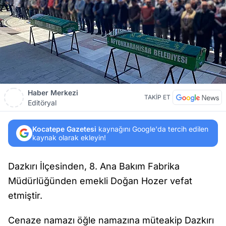
Haber Merkezi
TAKİP ET
Editöryal
Kocatepe Gazetesi
kaynağını Google'da tercih edilen
kaynak olarak ekleyin!
Dazkırı İlçesinden, 8. Ana Bakım Fabrika
Müdürlüğünden emekli Doğan Hozer vefat
etmiştir.
Cenaze namazı öğle namazına müteakip Dazkırı