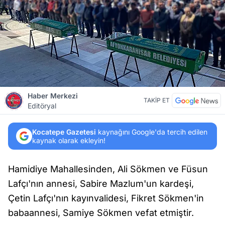
Haber Merkezi
TAKİP ET
Editöryal
Kocatepe Gazetesi
kaynağını Google'da tercih edilen
kaynak olarak ekleyin!
Hamidiye Mahallesinden, Ali Sökmen ve Füsun
Lafçı'nın annesi, Sabire Mazlum'un kardeşi,
Çetin Lafçı'nın kayınvalidesi, Fikret Sökmen'in
babaannesi, Samiye Sökmen vefat etmiştir.