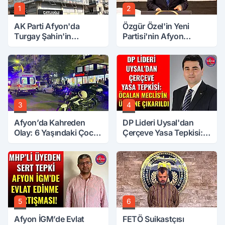
1
2
AK Parti Afyon'da
Özgür Özel'in Yeni
Turgay Şahin'in
Partisi'nin Afyon
Ardından Bir Şok Daha!
Başkanı Belli Oldu
3
4
Afyon’da Kahreden
DP Lideri Uysal'dan
Olay: 6 Yaşındaki Çocuk
Çerçeve Yasa Tepkisi:
6. Kattan Düştü
Öcalan Meclis'in
Üzerine Çıkarıldı
5
6
Afyon İGM’de Evlat
FETÖ Suikastçısı