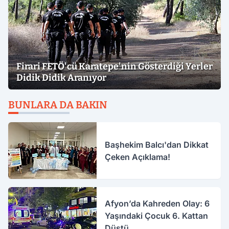
Firari FETÖ'cü Karatepe'nin Gösterdiği Yerler
Didik Didik Aranıyor
BUNLARA DA BAKIN
Başhekim Balcı'dan Dikkat
Çeken Açıklama!
Afyon’da Kahreden Olay: 6
Yaşındaki Çocuk 6. Kattan
Düştü