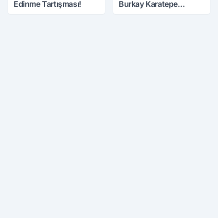
Edinme Tartışması!
Burkay Karatepe
Anlatmaya Devam
Ediyor: Suikast İçin
Gittim