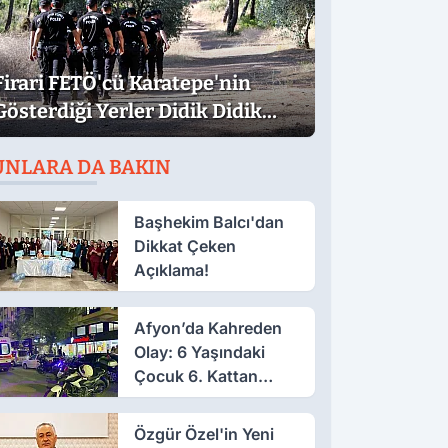
Firari FETÖ'cü Karatepe'nin
Gösterdiği Yerler Didik Didik
Aranıyor
UNLARA DA BAKIN
Başhekim Balcı'dan
Dikkat Çeken
Açıklama!
Afyon’da Kahreden
Olay: 6 Yaşındaki
Çocuk 6. Kattan
Düştü
Özgür Özel'in Yeni