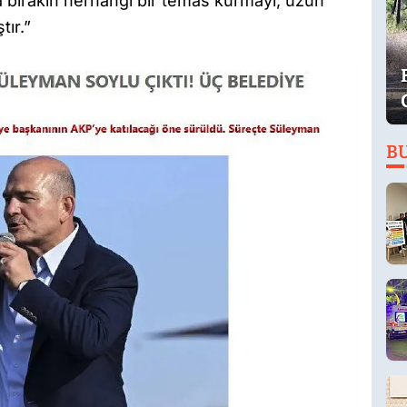
 bırakın herhangi bir temas kurmayı, uzun
ır.”
B