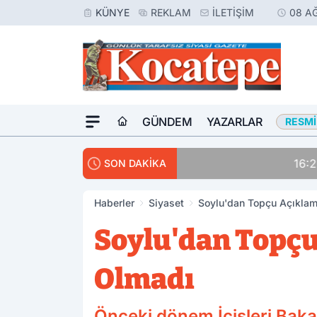
KÜNYE
REKLAM
İLETIŞIM
08 A
GÜNDEM
YAZARLAR
RESMI
16:23
Meslektaşını Vur
SON DAKİKA
Haberler
Siyaset
Soylu'dan Topçu Açıkla
Soylu'dan Topç
Olmadı
Önceki dönem İçişleri Bak