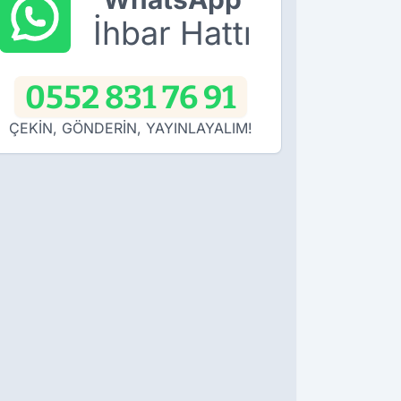
İhbar Hattı
0552 831 76 91
ÇEKİN, GÖNDERİN, YAYINLAYALIM!