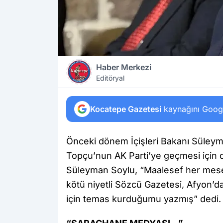
Haber Merkezi
Editöryal
Kocatepe Gazetesi
kaynağını Google
Önceki dönem İçişleri Bakanı Süleym
Topçu’nun AK Parti’ye geçmesi için d
Süleyman Soylu, “Maalesef her mesel
kötü niyetli Sözcü Gazetesi, Afyon’da
için temas kurduğumu yazmış” dedi.