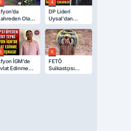
3
4
fyon’da
DP Lideri
ahreden Olay:
Uysal'dan
 Yaşındaki
Çerçeve Yasa
ocuk 6. Kattan
Tepkisi: Öcalan
üştü
Meclis'in
Üzerine Çıkarıldı
5
6
fyon İGM’de
FETÖ
vlat Edinme
Suikastçısı
artışması!
Burkay
Karatepe
Anlatmaya
Devam Ediyor:
Suikast İçin
Gittim