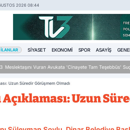
ĞUSTOS 2026 08:44
SIYASET
EKONOMI
SPOR
ASAYIŞ
GENE
 İLANLAR
an Avukata 'Cinayete Tam Teşebbüs' Suçlaması
ması: Uzun Süredir Görüşmem Olmadı
u Açıklaması: Uzun Sü
anı Süleyman Soylu, Dinar Belediye Ba