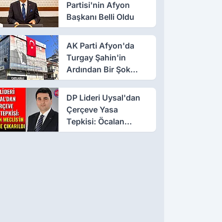
Partisi'nin Afyon
Başkanı Belli Oldu
AK Parti Afyon'da
Turgay Şahin'in
Ardından Bir Şok
Daha!
DP Lideri Uysal'dan
Çerçeve Yasa
Tepkisi: Öcalan
Meclis'in Üzerine
Çıkarıldı