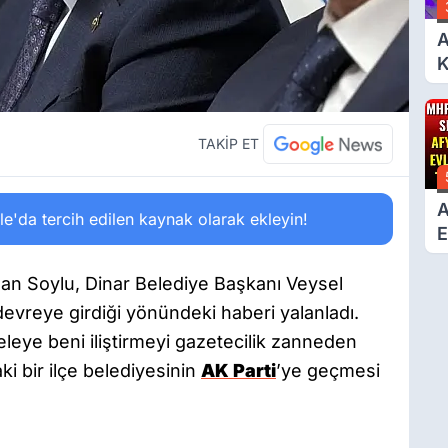
A
K
6
Ç
D
TAKİP ET
A
'da tercih edilen kaynak olarak ekleyin!
E
T
an Soylu, Dinar Belediye Başkanı Veysel
evreye girdiği yönündeki haberi yalanladı.
eye beni iliştirmeyi gazetecilik zanneden
ki bir ilçe belediyesinin
AK Parti
’ye geçmesi