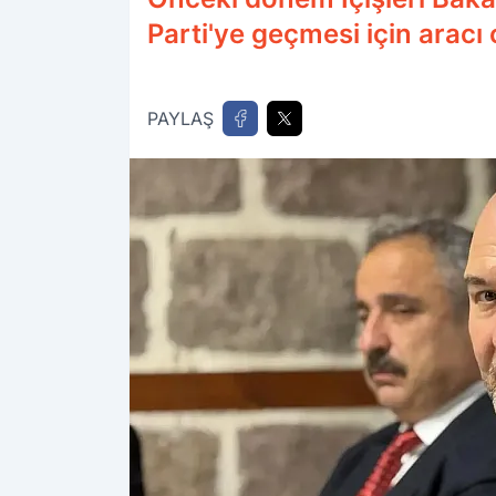
Parti'ye geçmesi için aracı
PAYLAŞ