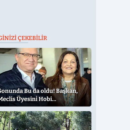
GINIZI ÇEKEBILIR
Sonunda Bu da oldu! Başkan,
Meclis Üyesini Hobi
Bahçesinden Attırdı