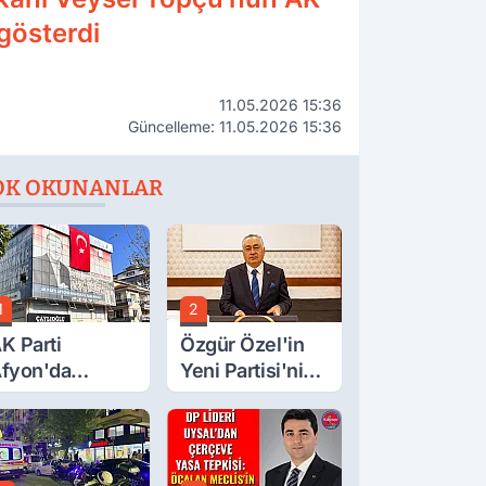
gösterdi
11.05.2026 15:36
Güncelleme: 11.05.2026 15:36
OK OKUNANLAR
1
2
K Parti
Özgür Özel'in
fyon'da
Yeni Partisi'nin
urgay Şahin'in
Afyon Başkanı
rdından Bir
Belli Oldu
ok Daha!