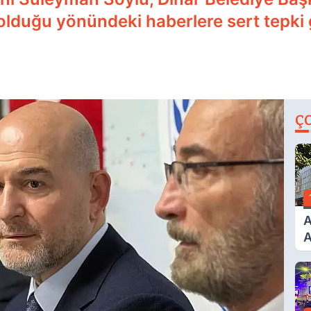
 olduğu yönündeki haberlere sert tepki 
Ç
A
A
T
A
Ş