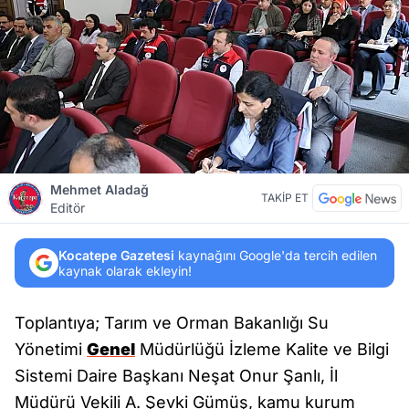
Mehmet Aladağ
TAKİP ET
Editör
Kocatepe Gazetesi
kaynağını Google'da tercih edilen
kaynak olarak ekleyin!
Toplantıya; Tarım ve Orman Bakanlığı Su
Yönetimi
Genel
Müdürlüğü İzleme Kalite ve Bilgi
Sistemi Daire Başkanı Neşat Onur Şanlı, İl
Müdürü Vekili A. Şevki Gümüş, kamu kurum