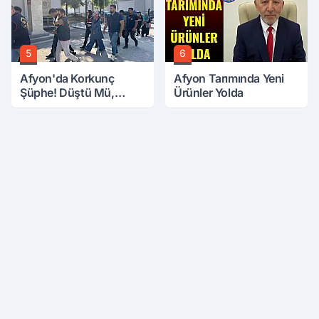
5
6
Afyon'da Korkunç
Afyon Tarımında Yeni
Şüphe! Düştü Mü,
Ürünler Yolda
Öldürüldü Mü!