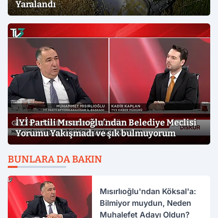
Yaralandı
İYİ Partili Mısırlıoğlu’ndan Belediye Meclisi
Yorumu Yakışmadı ve şık bulmuyorum
BUNLARA DA BAKIN
Mısırlıoğlu'ndan Köksal'a:
Bilmiyor muydun, Neden
Muhalefet Adayı Oldun?