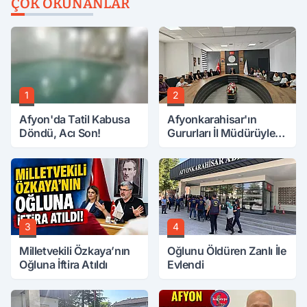
ÇOK OKUNANLAR
1
2
Afyon'da Tatil Kabusa
Afyonkarahisar'ın
Döndü, Acı Son!
Gururları İl Müdürüyle
Buluştu
3
4
Milletvekili Özkaya’nın
Oğlunu Öldüren Zanlı İle
Oğluna İftira Atıldı
Evlendi