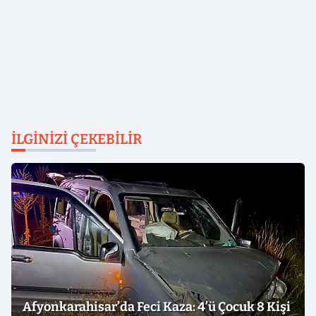
İLGINIZI ÇEKEBILIR
Afyonkarahisar’da Feci Kaza: 4’ü Çocuk 8 Kişi