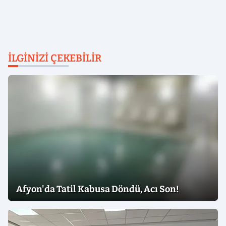
İLGINIZI ÇEKEBILIR
Afyon'da Tatil Kabusa Döndü, Acı Son!