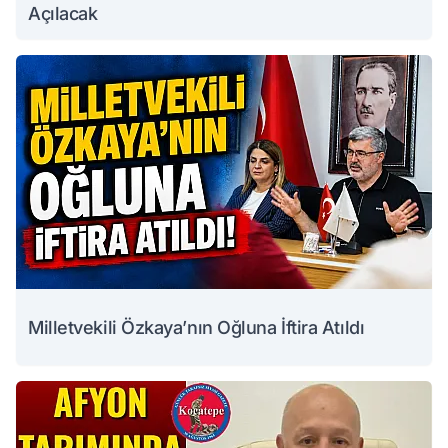
Açılacak
Milletvekili Özkaya’nın Oğluna İftira Atıldı