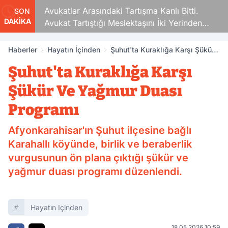
Avukatlar Arasındaki Tartışma Kanlı Bitti.
SON
DAKİKA
Avukat Tartıştığı Meslektaşını İki Yerinden
Vurdu
Haberler
Hayatın İçinden
Şuhut'ta Kuraklığa Karşı Şükür
Ve Yağmur Duası Programı
Şuhut'ta Kuraklığa Karşı
Şükür Ve Yağmur Duası
Programı
Afyonkarahisar'ın Şuhut ilçesine bağlı
Karahallı köyünde, birlik ve beraberlik
vurgusunun ön plana çıktığı şükür ve
yağmur duası programı düzenlendi.
Hayatın Içinden
18.05.2026 10:59