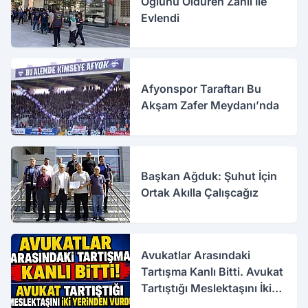
Oğlunu Öldüren Zanlı İle
Evlendi
Afyonspor Taraftarı Bu
Akşam Zafer Meydanı’nda
Başkan Ağduk: Şuhut İçin
Ortak Akılla Çalışcağız
Avukatlar Arasındaki
Tartışma Kanlı Bitti. Avukat
Tartıştığı Meslektaşını İki
Yerinden Vurdu