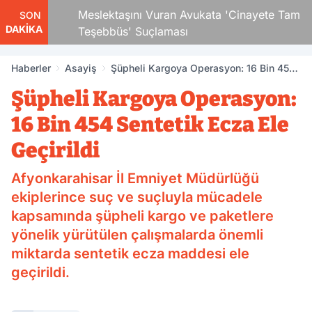
 Çocuk
Meslektaşını Vuran Avukata 'Cinayete Tam
SON
DAKİKA
Teşebbüs' Suçlaması
Haberler
Asayiş
Şüpheli Kargoya Operasyon: 16 Bin 454
Sentetik Ecza Ele Geçirildi
Şüpheli Kargoya Operasyon:
16 Bin 454 Sentetik Ecza Ele
Geçirildi
Afyonkarahisar İl Emniyet Müdürlüğü
ekiplerince suç ve suçluyla mücadele
kapsamında şüpheli kargo ve paketlere
yönelik yürütülen çalışmalarda önemli
miktarda sentetik ecza maddesi ele
geçirildi.