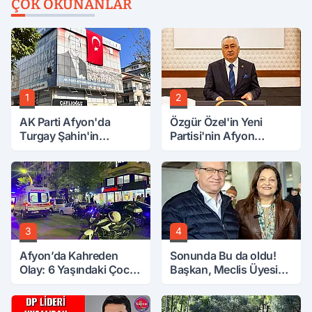
ÇOK OKUNANLAR
1
2
AK Parti Afyon'da
Özgür Özel'in Yeni
Turgay Şahin'in
Partisi'nin Afyon
Ardından Bir Şok Daha!
Başkanı Belli Oldu
3
4
Afyon’da Kahreden
Sonunda Bu da oldu!
Olay: 6 Yaşındaki Çocuk
Başkan, Meclis Üyesini
6. Kattan Düştü
Hobi Bahçesinden
Attırdı