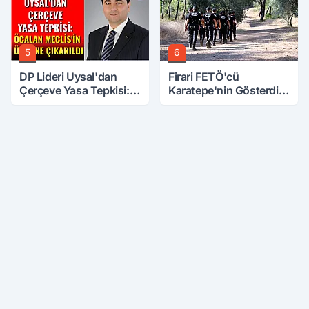
5
6
DP Lideri Uysal'dan
Firari FETÖ'cü
Çerçeve Yasa Tepkisi:
Karatepe'nin Gösterdiği
Öcalan Meclis'in
Yerler Didik Didik
Üzerine Çıkarıldı
Aranıyor