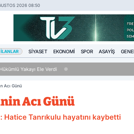
ĞUSTOS 2026 08:50
SIYASET
EKONOMI
SPOR
ASAYIŞ
GENE
 İLANLAR
Hükümlü Yakayı Ele Verdi
in Acı Günü
inin Acı Günü
: Hatice Tanrıkulu hayatını kaybetti