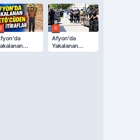
cretlerine
Günü... Cenaze
üzde 40 Zam
Namazı
alebi
Emirdağ'da
5
6
fyon'da
Afyon'da
akalanan
Yakalanan
ETÖ'Cüden
FETÖ'cü
ok İtiraflar
Terörist
Adliye'de