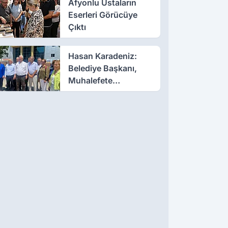
Afyonlu Ustaların
Eserleri Görücüye
Çıktı
Hasan Karadeniz:
Belediye Başkanı,
Muhalefete
Tahammül Edemiyor