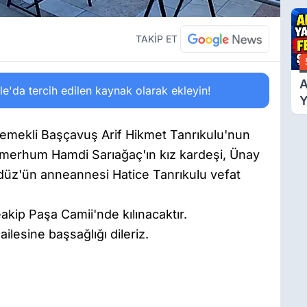
Ü
Y
T
TAKİP ET
A
'da tercih edilen kaynak olarak ekleyin!
Y
F
Ş
mekli Başçavuş Arif Hikmet Tanrıkulu'nun
 merhum Hamdi Sarıağaç'ın kız kardeşi, Ünay
üz'ün anneannesi Hatice Tanrıkulu vefat
kip Paşa Camii'nde kılınacaktır.
lesine başsağlığı dileriz.