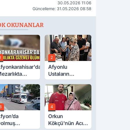
30.05.2026 11:06
Güncelleme: 31.05.2026 08:58
OK OKUNANLAR
1
2
fyonkarahisar'da
Afyonlu
ezarlıkta
Ustaların
izemli Ölüm
Eserleri
Görücüye Çıktı
3
4
fyon’da
Orkun
olmuş
Kökçü'nün Acı