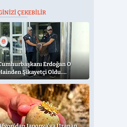
GINIZI ÇEKEBILIR
Cumhurbaşkanı Erdoğan O
Hainden Şikayetçi Oldu.
Dilekçede Dikkat Çeken İfadeler
Afyon'dan Japonya'ya Uzanan