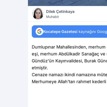
Dilek Çetinkaya
Muhabir
Kocatepe Gazetesi
kaynağını Google
Dumlupınar Mahallesinden, merhum e
eşi, merhum Abdülkadir Sarıağaç ve
Gündüz'ün Kayınvalidesi, Burak Günd
etmiştir.
Cenaze namazı ikindi namazına mütea
Merhumeye Allah'tan rahmet kederli ai