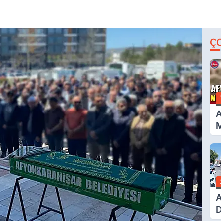
Ç
A
M
G
A
D