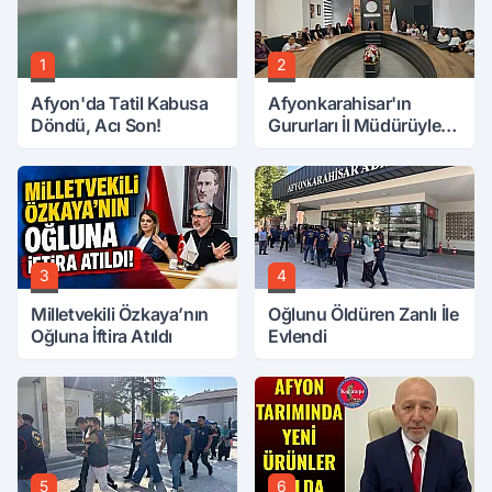
1
2
Afyon'da Tatil Kabusa
Afyonkarahisar'ın
Döndü, Acı Son!
Gururları İl Müdürüyle
Buluştu
3
4
Milletvekili Özkaya’nın
Oğlunu Öldüren Zanlı İle
Oğluna İftira Atıldı
Evlendi
5
6