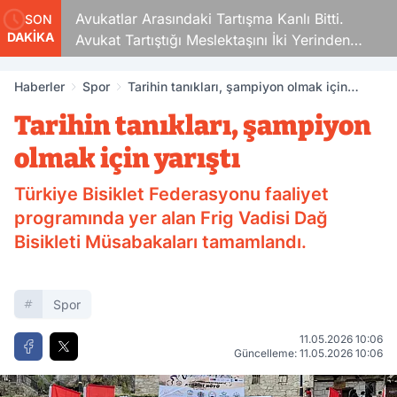
Avukatlar Arasındaki Tartışma Kanlı Bitti.
SON
DAKİKA
Avukat Tartıştığı Meslektaşını İki Yerinden
Vurdu
Haberler
Spor
Tarihin tanıkları, şampiyon olmak için
yarıştı
Tarihin tanıkları, şampiyon
olmak için yarıştı
Türkiye Bisiklet Federasyonu faaliyet
programında yer alan Frig Vadisi Dağ
Bisikleti Müsabakaları tamamlandı.
Spor
11.05.2026 10:06
Güncelleme: 11.05.2026 10:06