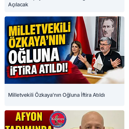
Açılacak
Milletvekili Özkaya’nın Oğluna İftira Atıldı