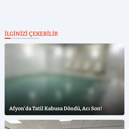
İLGINIZI ÇEKEBILIR
Afyon'da Tatil Kabusa Döndü, Acı Son!