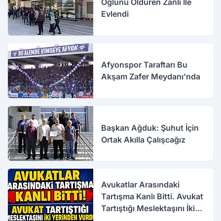
Oğlunu Öldüren Zanlı İle
Evlendi
Afyonspor Taraftarı Bu
Akşam Zafer Meydanı’nda
Başkan Ağduk: Şuhut İçin
Ortak Akılla Çalışcağız
Avukatlar Arasındaki
Tartışma Kanlı Bitti. Avukat
Tartıştığı Meslektaşını İki
Yerinden Vurdu