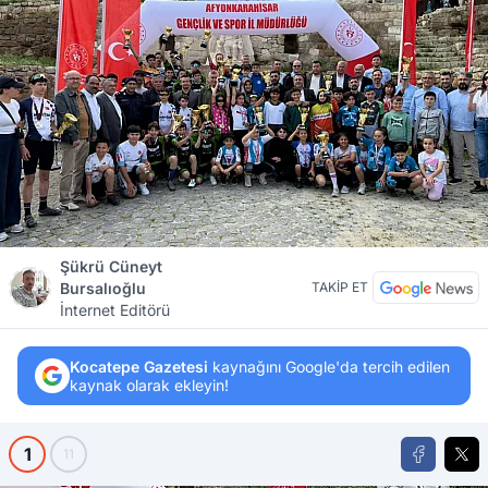
Şükrü Cüneyt
Bursalıoğlu
TAKİP ET
İnternet Editörü
Kocatepe Gazetesi
kaynağını Google'da tercih edilen
kaynak olarak ekleyin!
1
11