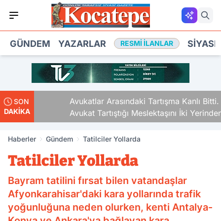
GÜNDEM
YAZARLAR
SIYASE
RESMI İLANLAR
Avukatlar Arasındaki Tartışma Kanlı Bitti.
SON
DAKİKA
Avukat Tartıştığı Meslektaşını İki Yerinden
Vurdu
Haberler
Gündem
Tatilciler Yollarda
Tatilciler Yollarda
Bayram tatilini fırsat bilen vatandaşlar
Afyonkarahisar'daki kara yollarında trafik
yoğunluğuna neden olurken, kenti Antalya-
Konya ve Ankara'ya bağlayan kara