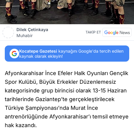
Dilek Çetinkaya
TAKİP ET
Muhabir
Kocatepe Gazetesi
kaynağını Google'da tercih edilen
kaynak olarak ekleyin!
Afyonkarahisar İnce Efeler Halk Oyunları Gençlik
Spor Kulübü, Büyük Erkekler Düzenlemesiz
kategorisinde grup birincisi olarak 13-15 Haziran
tarihlerinde Gaziantep’te gerçekleştirilecek
Türkiye Şampiyonası’nda Murat İnce
antrenörlüğünde Afyonkarahisar’ı temsil etmeye
hak kazandı.