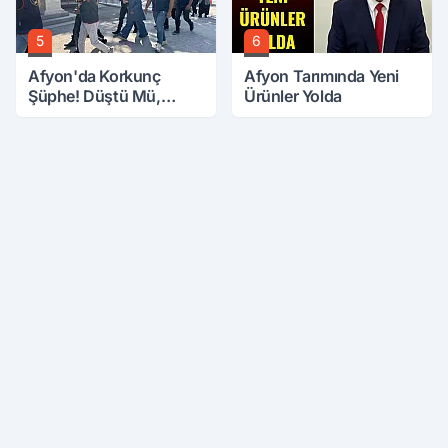
5
6
Afyon'da Korkunç
Afyon Tarımında Yeni
Şüphe! Düştü Mü,
Ürünler Yolda
Öldürüldü Mü!