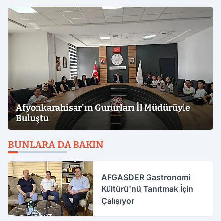
Afyonkarahisar'ın Gururları İl Müdürüyle
Buluştu
BUNLARA DA BAKIN
AFGASDER Gastronomi
Kültürü'nü Tanıtmak İçin
Çalışıyor