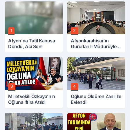
1
2
Afyon'da Tatil Kabusa
Afyonkarahisar'ın
Döndü, Acı Son!
Gururları İl Müdürüyle
Buluştu
3
4
Milletvekili Özkaya’nın
Oğlunu Öldüren Zanlı İle
Oğluna İftira Atıldı
Evlendi