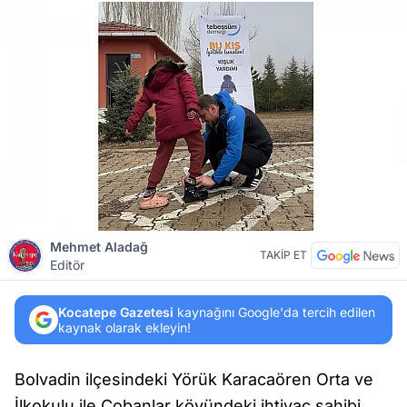
Mehmet Aladağ
TAKİP ET
Editör
Kocatepe Gazetesi
kaynağını Google'da tercih edilen
kaynak olarak ekleyin!
Bolvadin ilçesindeki Yörük Karacaören Orta ve
İlkokulu ile Çobanlar köyündeki ihtiyaç sahibi