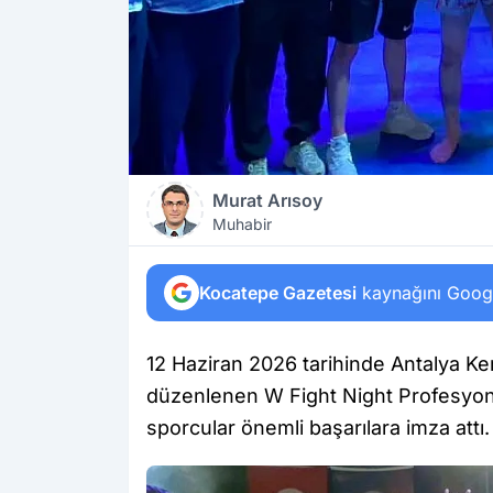
Murat Arısoy
Muhabir
Kocatepe Gazetesi
kaynağını Google
12 Haziran 2026 tarihinde Antalya K
düzenlenen W Fight Night Profesyo
sporcular önemli başarılara imza attı.