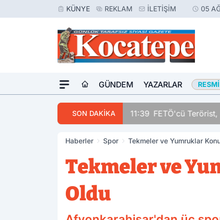
KÜNYE
REKLAM
İLETIŞIM
05 A
GÜNDEM
YAZARLAR
RESMI
11:39
FETÖ'cü Terörist, 
SON DAKİKA
Haberler
Spor
Tekmeler ve Yumruklar Konu
Tekmeler ve Yum
Oldu
Afyonkarahisar'dan üç spo