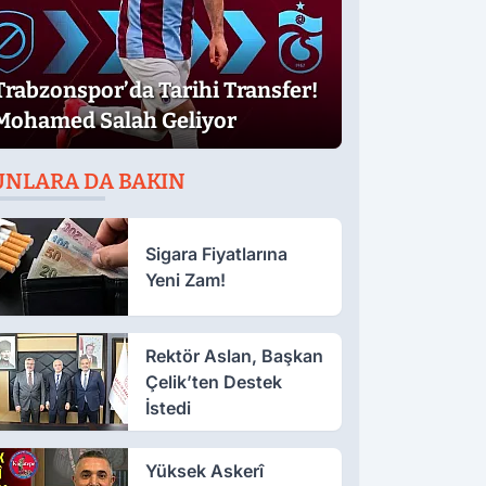
Trabzonspor’da Tarihi Transfer!
Mohamed Salah Geliyor
UNLARA DA BAKIN
Sigara Fiyatlarına
Yeni Zam!
Rektör Aslan, Başkan
Çelik’ten Destek
İstedi
Yüksek Askerî