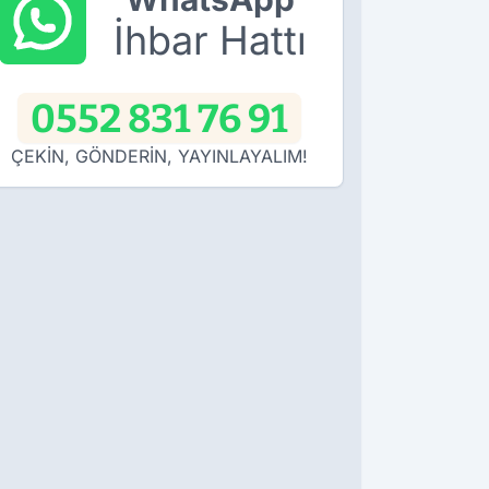
İhbar Hattı
0552 831 76 91
ÇEKİN, GÖNDERİN, YAYINLAYALIM!