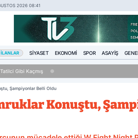
ĞUSTOS 2026 08:41
SIYASET
EKONOMI
SPOR
ASAYIŞ
GENE
 İLANLAR
Tatilci Gibi Kaçmış
ştu, Şampiyonlar Belli Oldu
ruklar Konuştu, Şampi
rcunun mücadele ettiği W Fight Night 