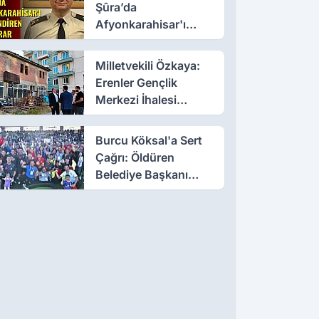
Şûra’da
Afyonkarahisar'ı
İlgilendiren İki Karar
Milletvekili Özkaya:
Erenler Gençlik
Merkezi İhalesi
Yakında
Burcu Köksal'a Sert
Çağrı: Öldüren
Belediye Başkanı
Olmayın!