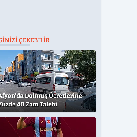
GINIZI ÇEKEBILIR
Afyon’da Dolmuş Ücretlerine
Yüzde 40 Zam Talebi