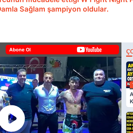
Damla Sağlam şampiyon oldular.
Abone Ol
Ç
A
K
D
A
Ç
N