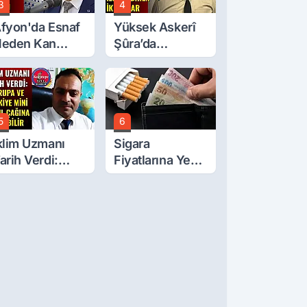
3
4
fyon'da Esnaf
Yüksek Askerî
eden Kan
Şûra’da
ğlıyor? Oda
Afyonkarahisar'ı
aşkanı Tek Tek
İlgilendiren İki
ıraladı
Karar
5
6
klim Uzmanı
Sigara
arih Verdi:
Fiyatlarına Yeni
vrupa Ve
Zam!
ürkiye Mini
uzul Çağına
irebilir