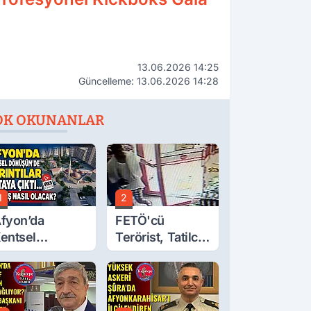
13.06.2026 14:25
Güncelleme: 13.06.2026 14:28
OK OKUNANLAR
1
2
fyon’da
FETÖ'cü
entsel
Terörist, Tatilci
önüşüm’de
Gibi Kaçmış
yrıntılar Ortaya
ıktı… Hakediş
asıl Olacak?