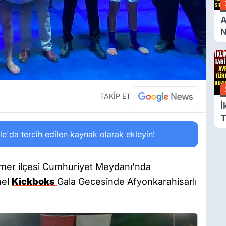
A
N
A
B
S
TAKİP ET
İ
T
A
'da tercih edilen kaynak olarak ekleyin!
T
B
G
emer ilçesi Cumhuriyet Meydanı’nda
nel
Kickboks
Gala Gecesinde Afyonkarahisarlı