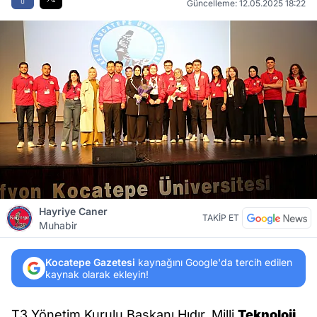
Güncelleme: 12.05.2025 18:22
Hayriye Caner
TAKİP ET
Muhabir
Kocatepe Gazetesi
kaynağını Google'da tercih edilen
kaynak olarak ekleyin!
T3 Yönetim Kurulu Başkanı Hıdır, Milli
Teknoloji