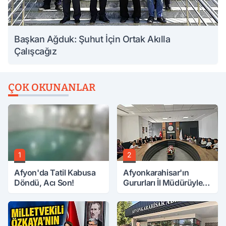
Başkan Ağduk: Şuhut İçin Ortak Akılla
Çalışcağız
ÇOK OKUNANLAR
1
2
Afyon'da Tatil Kabusa
Afyonkarahisar'ın
Döndü, Acı Son!
Gururları İl Müdürüyle
Buluştu