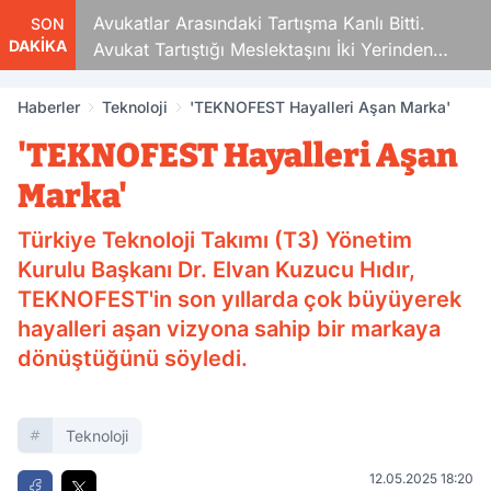
atlar Arasındaki Tartışma Kanlı Bitti.
Sigara Fiyatl
SON
DAKİKA
at Tartıştığı Meslektaşını İki Yerinden
du
Haberler
Teknoloji
'TEKNOFEST Hayalleri Aşan Marka'
'TEKNOFEST Hayalleri Aşan
Marka'
Türkiye Teknoloji Takımı (T3) Yönetim
Kurulu Başkanı Dr. Elvan Kuzucu Hıdır,
TEKNOFEST'in son yıllarda çok büyüyerek
hayalleri aşan vizyona sahip bir markaya
dönüştüğünü söyledi.
Teknoloji
12.05.2025 18:20