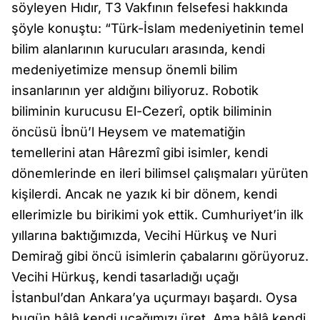
söyleyen Hıdır, T3 Vakfının felsefesi hakkında
şöyle konuştu: “Türk-İslam medeniyetinin temel
bilim alanlarının kurucuları arasında, kendi
medeniyetimize mensup önemli bilim
insanlarının yer aldığını biliyoruz. Robotik
biliminin kurucusu El-Cezerî, optik biliminin
öncüsü İbnü’l Heysem ve matematiğin
temellerini atan Hârezmî gibi isimler, kendi
dönemlerinde en ileri bilimsel çalışmaları yürüten
kişilerdi. Ancak ne yazık ki bir dönem, kendi
ellerimizle bu birikimi yok ettik. Cumhuriyet’in ilk
yıllarına baktığımızda, Vecihi Hürkuş ve Nuri
Demirağ gibi öncü isimlerin çabalarını görüyoruz.
Vecihi Hürkuş, kendi tasarladığı uçağı
İstanbul’dan Ankara’ya uçurmayı başardı. Oysa
bugün hâlâ kendi uçağımızı üret. Ama hâlâ kendi