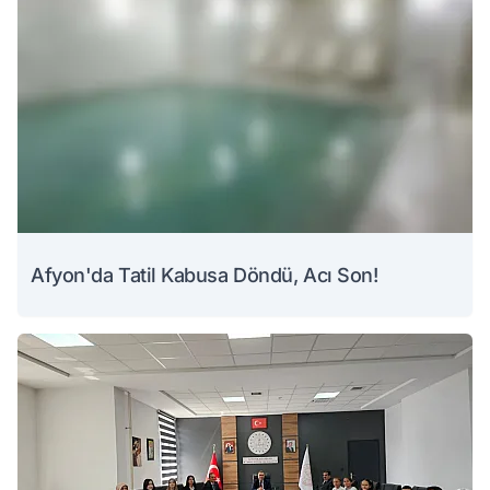
Afyon'da Tatil Kabusa Döndü, Acı Son!