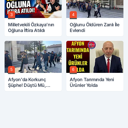
3
4
Milletvekili Özkaya’nın
Oğlunu Öldüren Zanlı İle
Oğluna İftira Atıldı
Evlendi
5
6
Afyon'da Korkunç
Afyon Tarımında Yeni
Şüphe! Düştü Mü,
Ürünler Yolda
Öldürüldü Mü!