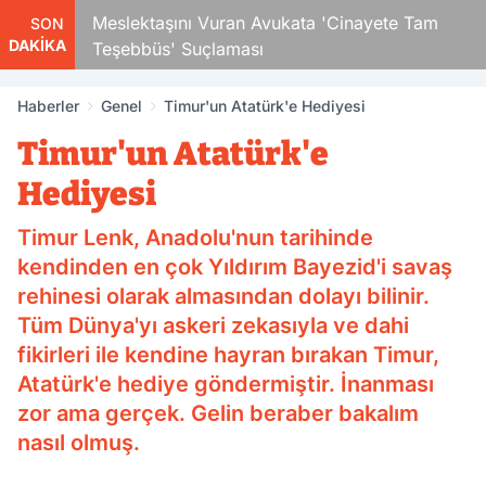
Çocuk
Meslektaşını Vuran Avukata 'Cinayete Tam
SON
DAKİKA
Teşebbüs' Suçlaması
Haberler
Genel
Timur'un Atatürk'e Hediyesi
Timur'un Atatürk'e
Hediyesi
Timur Lenk, Anadolu'nun tarihinde
kendinden en çok Yıldırım Bayezid'i savaş
rehinesi olarak almasından dolayı bilinir.
Tüm Dünya'yı askeri zekasıyla ve dahi
fikirleri ile kendine hayran bırakan Timur,
Atatürk'e hediye göndermiştir. İnanması
zor ama gerçek. Gelin beraber bakalım
nasıl olmuş.