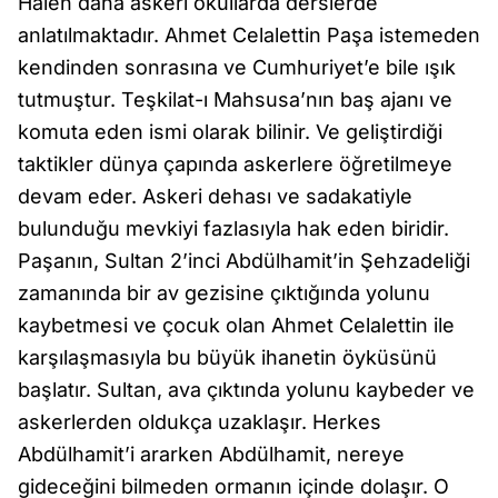
Halen daha askeri okullarda derslerde
anlatılmaktadır. Ahmet Celalettin Paşa istemeden
kendinden sonrasına ve Cumhuriyet’e bile ışık
tutmuştur. Teşkilat-ı Mahsusa’nın baş ajanı ve
komuta eden ismi olarak bilinir. Ve geliştirdiği
taktikler dünya çapında askerlere öğretilmeye
devam eder. Askeri dehası ve sadakatiyle
bulunduğu mevkiyi fazlasıyla hak eden biridir.
Paşanın, Sultan 2’inci Abdülhamit’in Şehzadeliği
zamanında bir av gezisine çıktığında yolunu
kaybetmesi ve çocuk olan Ahmet Celalettin ile
karşılaşmasıyla bu büyük ihanetin öyküsünü
başlatır. Sultan, ava çıktında yolunu kaybeder ve
askerlerden oldukça uzaklaşır. Herkes
Abdülhamit’i ararken Abdülhamit, nereye
gideceğini bilmeden ormanın içinde dolaşır. O