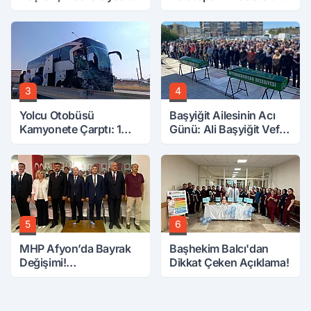
Hobi Bahçesinden
Yerler Didik Didik
Attırdı
Aranıyor
3
4
Yolcu Otobüsü
Başyiğit Ailesinin Acı
Kamyonete Çarptı: 1
Günü: Ali Başyiğit Vefat
Ölü, 15 Yaralı
Etti
5
6
MHP Afyon’da Bayrak
Başhekim Balcı'dan
Değişimi!
Dikkat Çeken Açıklama!
Danaoğlu’ndan Dikkat
Çeken Mesaj