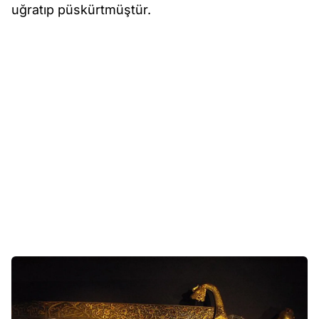
uğratıp püskürtmüştür.