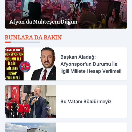
Afyon'da Muhteşem Düğün
BUNLARA DA BAKIN
Başkan Aladağ:
Afyonspor’un Durumu İle
İlgili Millete Hesap Verilmeli
Bu Vatanı Böldürmeyiz