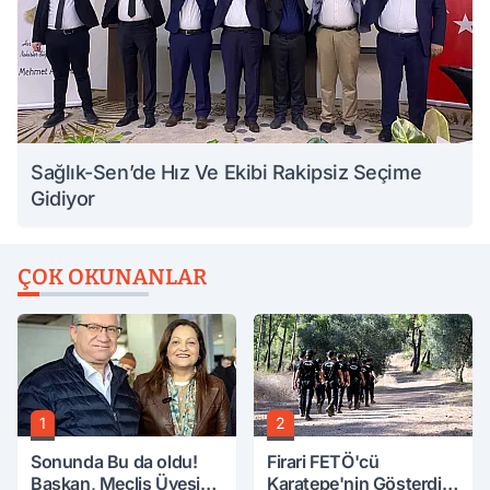
Sağlık-Sen’de Hız Ve Ekibi Rakipsiz Seçime
Gidiyor
ÇOK OKUNANLAR
1
2
Sonunda Bu da oldu!
Firari FETÖ'cü
Başkan, Meclis Üyesini
Karatepe'nin Gösterdiği