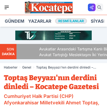
GÜNDEM
YAZARLAR
SIYASE
RESMI İLANLAR
Avukatlar Arasındaki Tartışma Kanlı Bitti.
SON
DAKİKA
Avukat Tartıştığı Meslektaşını İki Yerinden
Vurdu
Haberler
Genel
Toptaş Beyyazı'nın derdini dinledi –
Kocatepe Gazetesi
Toptaş Beyyazı'nın derdini
dinledi – Kocatepe Gazetesi
Cumhuriyet Halk Partisi (CHP)
Afyonkarahisar Milletvekili Ahmet Toptaş,