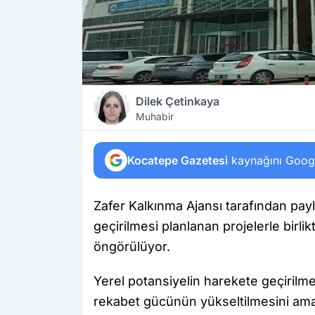
Dilek Çetinkaya
Muhabir
Kocatepe Gazetesi
kaynağını Google
Zafer Kalkınma Ajansı tarafından payl
geçirilmesi planlanan projelerle birlik
öngörülüyor.
Yerel potansiyelin harekete geçirilmes
rekabet gücünün yükseltilmesini am