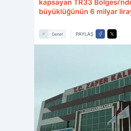
kapsayan TR33 Bölgesi'nde 
büyüklüğünün 6 milyar lira
PAYLAŞ
Genel