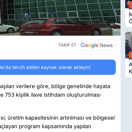
M
Ö
O
A
TAKİP ET
A
'da tercih edilen kaynak olarak ekleyin!
K
D
Ö
aşılan verilere göre, bölge genelinde hayata
te 753 kişilik ilave istihdam oluşturulması
i, üretim kapasitesinin artırılması ve bölgesel
açlayan program kapsamında yapılan