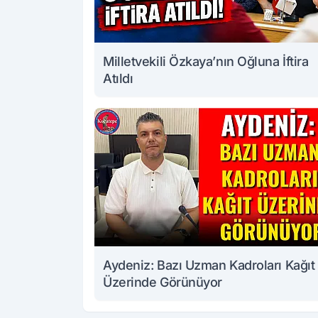
Milletvekili Özkaya’nın Oğluna İftira
Atıldı
Aydeniz: Bazı Uzman Kadroları Kağıt
Üzerinde Görünüyor