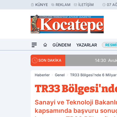
KÜNYE
REKLAM
İLETIŞIM
07 A
GÜNDEM
YAZARLAR
RESMI
14:30
Avukatlar Arasında
SON DAKİKA
Haberler
Genel
TR33 Bölgesi'nde 6 Milyar 
TR33 Bölgesi'nde
Sanayi ve Teknoloji Bakan
kapsamında başvuru sonuçla