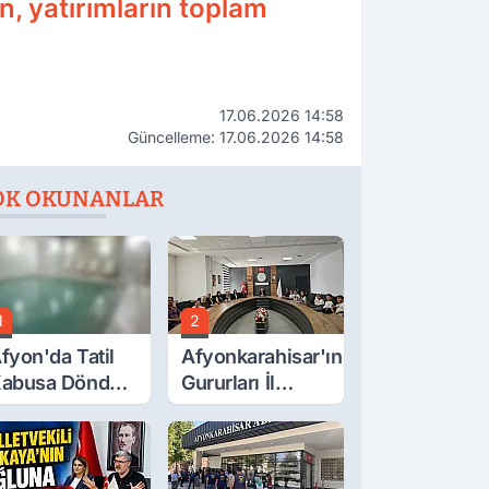
, yatırımların toplam
17.06.2026 14:58
Güncelleme: 17.06.2026 14:58
OK OKUNANLAR
1
2
fyon'da Tatil
Afyonkarahisar'ın
abusa Döndü,
Gururları İl
cı Son!
Müdürüyle
Buluştu