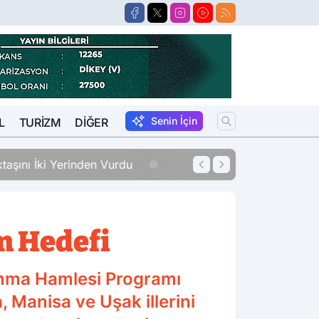
Senin İçin
L
TURIZM
DIĞER
erinden Vurdu
12:33
Sigara Fiyatları
ım Hedefi
ınma Hamlesi Programı
 Manisa ve Uşak illerini