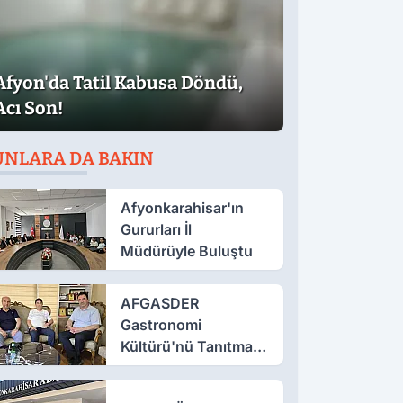
Afyon'da Tatil Kabusa Döndü,
Acı Son!
UNLARA DA BAKIN
Afyonkarahisar'ın
Gururları İl
Müdürüyle Buluştu
AFGASDER
Gastronomi
Kültürü'nü Tanıtmak
İçin Çalışıyor