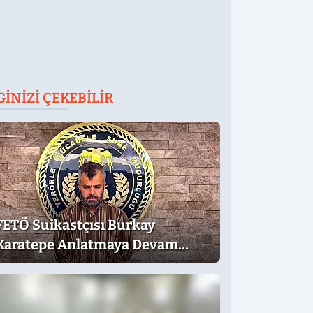
GINIZI ÇEKEBILIR
FETÖ Suikastçısı Burkay
Karatepe Anlatmaya Devam
Ediyor: Suikast İçin Gittim