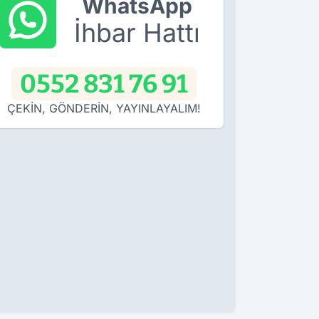
WhatsApp
İhbar Hattı
0552 831 76 91
ÇEKİN, GÖNDERİN, YAYINLAYALIM!