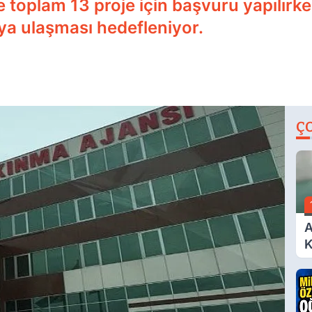
toplam 13 proje için başvuru yapılırken
ya ulaşması hedefleniyor.
Ç
A
K
A