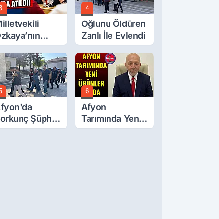
3
4
illetvekili
Oğlunu Öldüren
zkaya’nın
Zanlı İle Evlendi
ğluna İftira
tıldı
5
6
fyon'da
Afyon
orkunç Şüphe!
Tarımında Yeni
üştü Mü,
Ürünler Yolda
ldürüldü Mü!