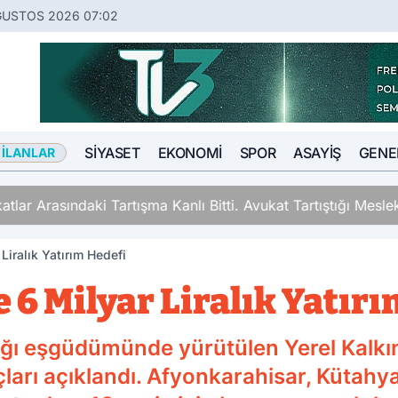
ĞUSTOS 2026 07:02
SIYASET
EKONOMI
SPOR
ASAYIŞ
GENE
 İLANLAR
ki Tartışma Kanlı Bitti. Avukat Tartıştığı Meslektaşını İki Y
Liralık Yatırım Hedefi
 6 Milyar Liralık Yatır
lığı eşgüdümünde yürütülen Yerel Kalk
rı açıklandı. Afyonkarahisar, Kütahya,