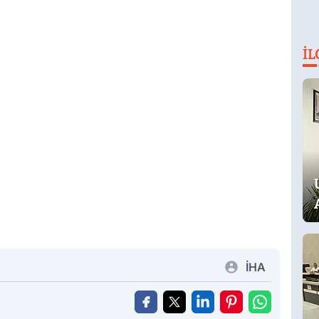
İL
İHA