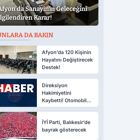
Afyon’da Sanayinin Geleceğini
İlgilendiren Karar!
UNLARA DA BAKIN
Afyon’da 120 Kişinin
Hayatını Değiştirecek
Destek!
Direksiyon
Hakimiyetini
Kaybetti! Otomobil
Şarampole Uçtu
İYİ Parti, Balıkesir’de
bayrak gösterecek