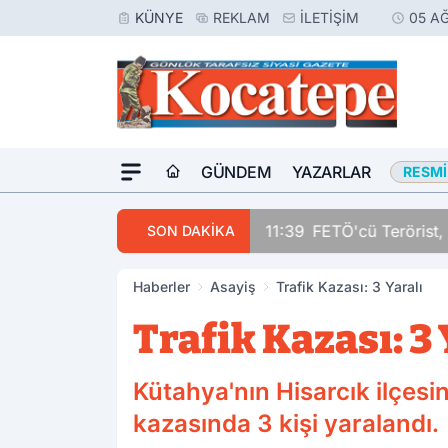
KÜNYE
REKLAM
İLETIŞIM
05 A
GÜNDEM
YAZARLAR
RESMI
11:39
FETÖ'cü Terörist, 
SON DAKİKA
Haberler
Asayiş
Trafik Kazası: 3 Yaralı
Trafik Kazası: 3 
Kütahya'nın Hisarcık ilçes
kazasında 3 kişi yaralandı.