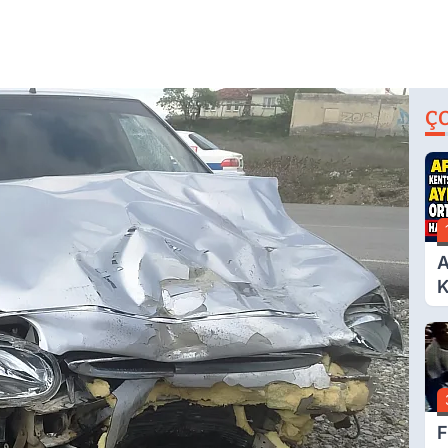
Ç
A
K
D
A
Ç
N
F