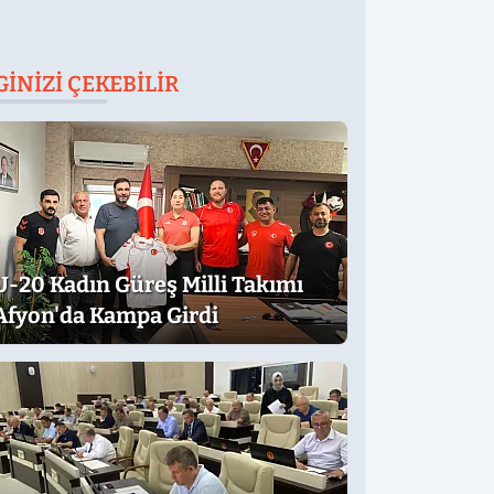
GINIZI ÇEKEBILIR
U-20 Kadın Güreş Milli Takımı
Afyon'da Kampa Girdi