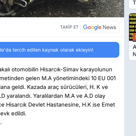
T
G
TAKİP ET
A
'da tercih edilen kaynak olarak ekleyin!
N
A
B
akalı otomobilin Hisarcık-Simav karayolunun
S
ikametinden gelen M.A yönetimindeki 10 EU 001
na geldi. Kazada araç sürücüleri, H. K ve
.D yaralandı. Yaralılardan M.A ve A.D olay
ince Hisarcık Devlet Hastanesine, H.K ise Emet
evk edildi.
.