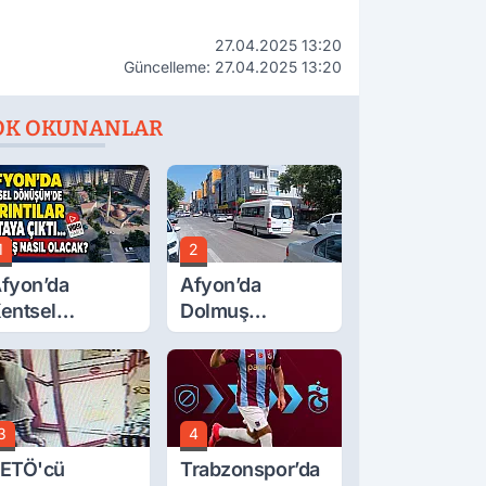
27.04.2025 13:20
Güncelleme: 27.04.2025 13:20
OK OKUNANLAR
1
2
fyon’da
Afyon’da
entsel
Dolmuş
önüşüm’de
Ücretlerine
yrıntılar Ortaya
Yüzde 40 Zam
ıktı… Hakediş
Talebi
asıl Olacak?
3
4
ETÖ'cü
Trabzonspor’da