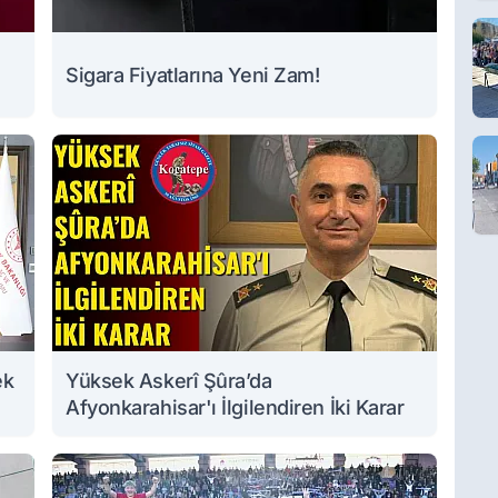
Sigara Fiyatlarına Yeni Zam!
ek
Yüksek Askerî Şûra’da
Afyonkarahisar'ı İlgilendiren İki Karar