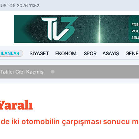
ĞUSTOS 2026 11:52
SIYASET
EKONOMI
SPOR
ASAYIŞ
GENE
 İLANLAR
Tatilci Gibi Kaçmış
Yaralı
inde iki otomobilin çarpışması sonucu m