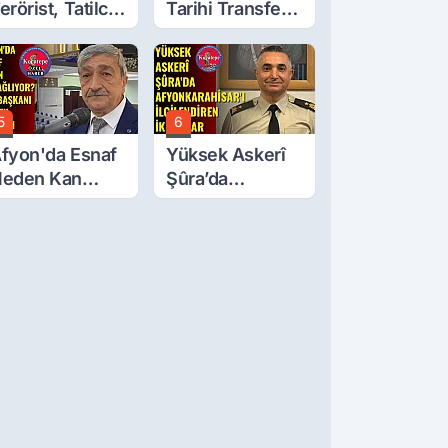
erörist, Tatilci
Tarihi Transfer!
ibi Kaçmış
Mohamed Salah
Geliyor
5
6
fyon'da Esnaf
Yüksek Askerî
eden Kan
Şûra’da
ğlıyor? Oda
Afyonkarahisar'ı
aşkanı Tek Tek
İlgilendiren İki
ıraladı
Karar