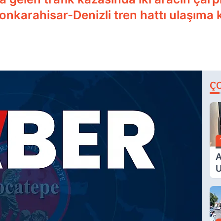
yonkarahisar-Denizli tren hattı ulaşıma 
Ç
A
U
E
G