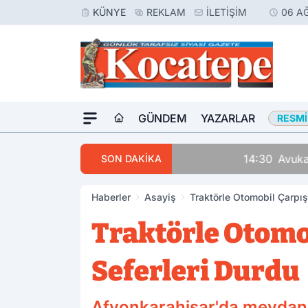
KÜNYE
REKLAM
İLETIŞIM
06 A
GÜNDEM
YAZARLAR
RESMI
14:30
Avukatlar Arasında
SON DAKİKA
Haberler
Asayiş
Traktörle Otomobil Çarpışt
Traktörle Otomob
Seferleri Durdu
Afyonkarahisar'da meydana 