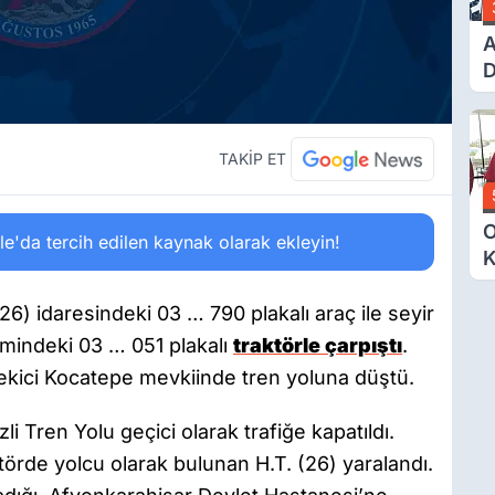
A
D
Ü
Y
T
TAKİP ET
O
'da tercih edilen kaynak olarak ekleyin!
K
G
N
26) idaresindeki 03 … 790 plakalı araç ile seyir
E
imindeki 03 … 051 plakalı
traktörle çarpıştı
.
çekici Kocatepe mevkiinde tren yoluna düştü.
i Tren Yolu geçici olarak trafiğe kapatıldı.
törde yolcu olarak bulunan H.T. (26) yaralandı.