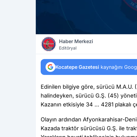
Haber Merkezi
Editöryal
Kocatepe Gazetesi
kaynağını Google
Edinilen bilgiye göre, sürücü M.A.U. (
halindeyken, sürücü G.Ş. (45) yönet
Kazanın etkisiyle 34 … 4281 plakalı 
Olayın ardından Afyonkarahisar-Denizl
Kazada traktör sürücüsü G.Ş. ile trak