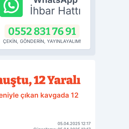
İhbar Hattı
0552 831 76 91
ÇEKİN, GÖNDERİN, YAYINLAYALIM!
ştu, 12 Yaralı
eniyle çıkan kavgada 12
05.04.2025 12:17