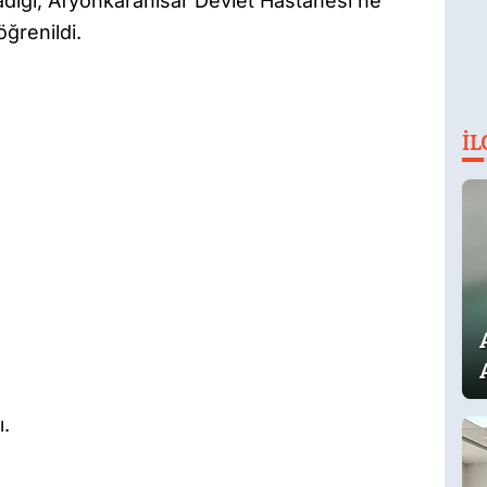
madığı, Afyonkarahisar Devlet Hastanesi’ne
öğrenildi.
İL
ı.