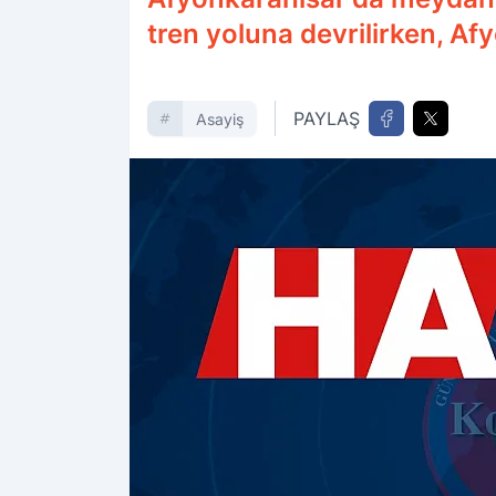
tren yoluna devrilirken, Af
PAYLAŞ
Asayiş