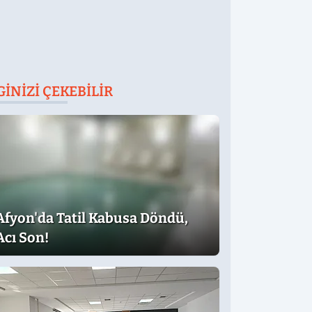
GINIZI ÇEKEBILIR
Afyon'da Tatil Kabusa Döndü,
Acı Son!