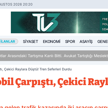
ĞUSTOS 2026 20:20
SIYASET
EKONOMI
SPOR
ASAYIŞ
GENE
 İLANLAR
ki Tartışma Kanlı Bitti. Avukat Tartıştığı Meslektaşını İki Y
ı, Çekici Raylara Düştü! Tren Seferleri Durdu
il Çarpıştı, Çekici Ray
gelen trafik kazasında iki aracın çarp