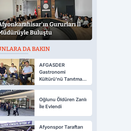
Afyonkarahisar'ın Gururları İl
Müdürüyle Buluştu
UNLARA DA BAKIN
AFGASDER
Gastronomi
Kültürü'nü Tanıtmak
İçin Çalışıyor
Oğlunu Öldüren Zanlı
İle Evlendi
Afyonspor Taraftarı