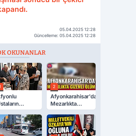
kapandı.
05.04.2025 12:28
Güncelleme: 05.04.2025 12:28
OK OKUNANLAR
1
2
fyonlu
Afyonkarahisar'da
staların
Mezarlıkta
serleri
Gizemli Ölüm
örücüye Çıktı