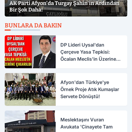
AK Parti Afyon'da Turgay Şahin'in Ardından
Bir Şok Daha!
BUNLARA DA BAKIN
DP Lideri Uysal'dan
Çerçeve Yasa Tepkisi:
Öcalan Meclis'in Üzerine
Çıkarıldı
Afyon'dan Türkiye'ye
Örnek Proje Atık Kumaşlar
Servete Dönüştü!
Meslektaşını Vuran
Avukata 'Cinayete Tam