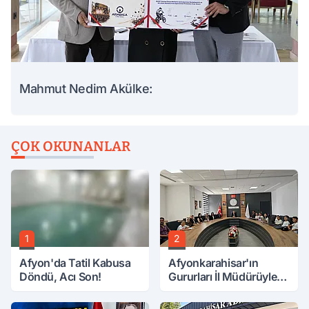
Mahmut Nedim Akülke:
ÇOK OKUNANLAR
1
2
Afyon'da Tatil Kabusa
Afyonkarahisar'ın
Döndü, Acı Son!
Gururları İl Müdürüyle
Buluştu