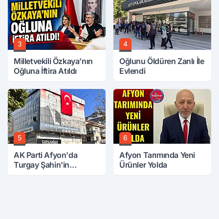
3
4
Milletvekili Özkaya’nın
Oğlunu Öldüren Zanlı İle
Oğluna İftira Atıldı
Evlendi
5
6
AK Parti Afyon'da
Afyon Tarımında Yeni
Turgay Şahin'in
Ürünler Yolda
Ardından Bir Şok Daha!