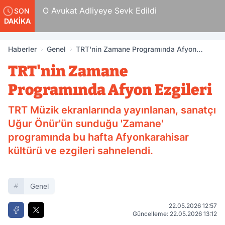
 Tam
O Avukat Adliyeye Sevk Edildi
SON
DAKİKA
Haberler
Genel
TRT'nin Zamane Programında Afyon
Ezgileri
TRT'nin Zamane
Programında Afyon Ezgileri
TRT Müzik ekranlarında yayınlanan, sanatçı
Uğur Önür'ün sunduğu 'Zamane'
programında bu hafta Afyonkarahisar
kültürü ve ezgileri sahnelendi.
Genel
22.05.2026 12:57
Güncelleme: 22.05.2026 13:12