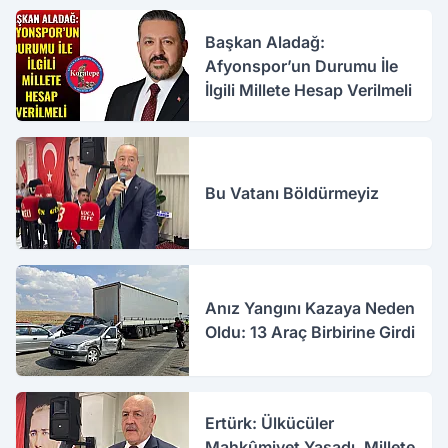
Başkan Aladağ:
Afyonspor’un Durumu İle
İlgili Millete Hesap Verilmeli
Bu Vatanı Böldürmeyiz
Anız Yangını Kazaya Neden
Oldu: 13 Araç Birbirine Girdi
Ertürk: Ülkücüler
Mahkûmiyet Yaşadı, Millete