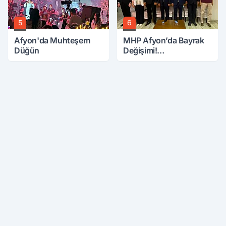
5
6
Afyon'da Muhteşem
MHP Afyon’da Bayrak
Düğün
Değişimi!
Danaoğlu’ndan Dikkat
Çeken Mesaj