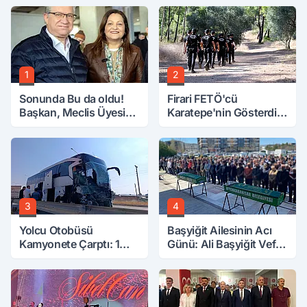
1
2
Sonunda Bu da oldu!
Firari FETÖ'cü
Başkan, Meclis Üyesini
Karatepe'nin Gösterdiği
Hobi Bahçesinden
Yerler Didik Didik
Attırdı
Aranıyor
3
4
Yolcu Otobüsü
Başyiğit Ailesinin Acı
Kamyonete Çarptı: 1
Günü: Ali Başyiğit Vefat
Ölü, 15 Yaralı
Etti