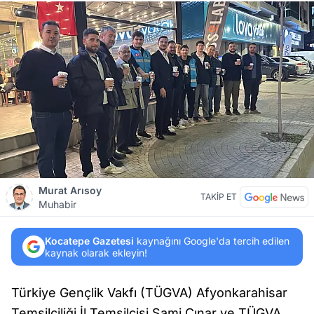
Murat Arısoy
TAKİP ET
Muhabir
Kocatepe Gazetesi
kaynağını Google'da tercih edilen
kaynak olarak ekleyin!
Türkiye Gençlik Vakfı (TÜGVA) Afyonkarahisar
Temsilciliği İl Temsilcisi Sami Çınar ve TÜGVA