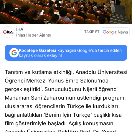
İHA
TAKİP ET
İhlas Haber Ajansı
Kocatepe Gazetesi
kaynağını Google'da tercih edilen
kaynak olarak ekleyin!
Tanıtım ve kutlama etkinliği, Anadolu Üniversitesi
Öğrenci Merkezi Yunus Emre Salonu'nda
gerçekleştirildi. Sunuculuğunu Nijerli öğrenci
Mahaman Sani Zaharou'nun üstlendiği program,
uluslararası öğrencilerin Türkçe ile kurdukları
bağı anlattıkları 'Benim İçin Türkçe' başlıklı kısa
film gösterimiyle başladı. Açılış konuşmasını
Anadolu Üniversitesi Rektörü Prof. Dr. Yusuf