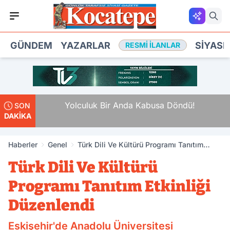
GÜNDEM
YAZARLAR
SIYASE
RESMI İLANLAR
landa
Yolculuk Bir Anda Kabusa Döndü!
SON
DAKİKA
Haberler
Genel
Türk Dili Ve Kültürü Programı Tanıtım
Etkinliği Düzenlendi
Türk Dili Ve Kültürü
Programı Tanıtım Etkinliği
Düzenlendi
Eskişehir'de Anadolu Üniversitesi