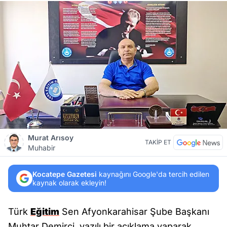
Murat Arısoy
TAKİP ET
Muhabir
Kocatepe Gazetesi
kaynağını Google'da tercih edilen
kaynak olarak ekleyin!
Türk
Eğitim
Sen Afyonkarahisar Şube Başkanı
Muhtar Demirci, yazılı bir açıklama yaparak