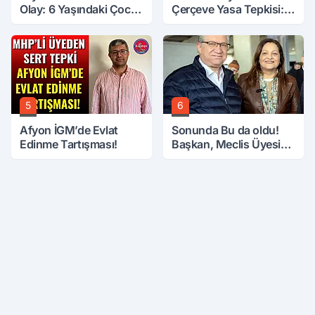
Olay: 6 Yaşındaki Çocuk
Çerçeve Yasa Tepkisi:
6. Kattan Düştü
Öcalan Meclis'in
Üzerine Çıkarıldı
5
6
Afyon İGM’de Evlat
Sonunda Bu da oldu!
Edinme Tartışması!
Başkan, Meclis Üyesini
Hobi Bahçesinden
Attırdı