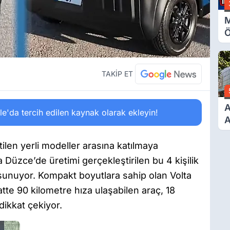
M
Ö
O
A
TAKİP ET
A
'da tercih edilen kaynak olarak ekleyin!
A
T
A
ilen yerli modeller arasına katılmaya
Ş
a Düzce’de üretimi gerçekleştirilen bu 4 kişilik
 sunuyor. Kompakt boyutlara sahip olan Volta
te 90 kilometre hıza ulaşabilen araç, 18
dikkat çekiyor.