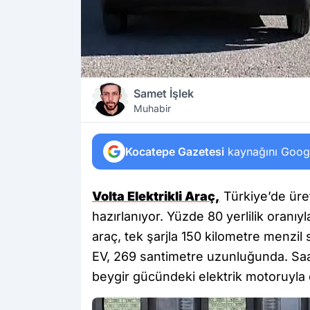
Samet İşlek
Muhabir
Kocatepe Gazetesi
kaynağını Google
Volta Elektrikli Araç,
Türkiye’de üret
hazırlanıyor. Yüzde 80 yerlilik oranıyl
araç, tek şarjla 150 kilometre menzil
EV, 269 santimetre uzunluğunda. Saat
beygir gücündeki elektrik motoruyla 