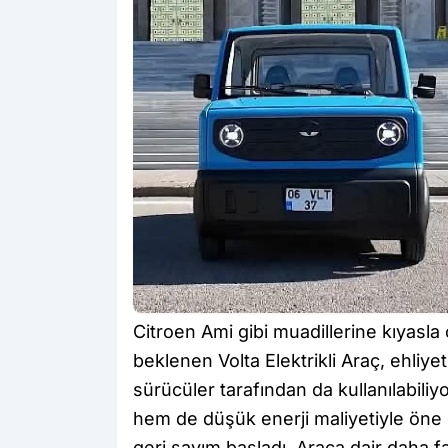
Citroen Ami gibi muadillerine kıyasl
beklenen Volta Elektrikli Araç, ehliye
sürücüler tarafından da kullanılabiliy
hem de düşük enerji maliyetiyle öne 
geri sayım başladı. Araca dair daha faz