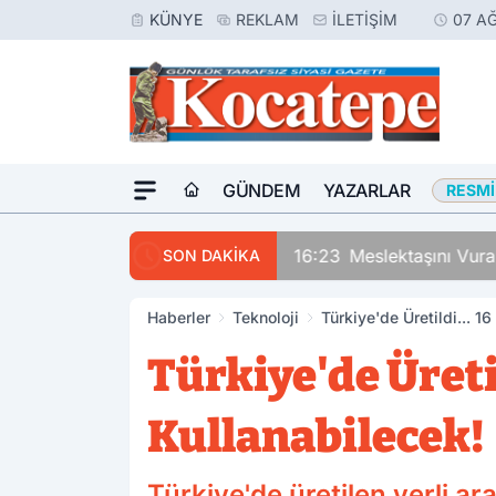
KÜNYE
REKLAM
İLETIŞIM
07 A
GÜNDEM
YAZARLAR
RESMI
16:23
Meslektaşını Vur
SON DAKİKA
Haberler
Teknoloji
Türkiye'de Üretildi... 1
Türkiye'de Üretil
Kullanabilecek!
Türkiye'de üretilen yerli ara