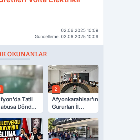
02.06.2025 10:09
Güncelleme: 02.06.2025 10:09
OK OKUNANLAR
1
2
fyon'da Tatil
Afyonkarahisar'ın
abusa Döndü,
Gururları İl
cı Son!
Müdürüyle
Buluştu