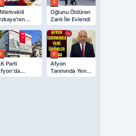
3
4
illetvekili
Oğlunu Öldüren
zkaya’nın
Zanlı İle Evlendi
ğluna İftira
tıldı
5
6
K Parti
Afyon
fyon'da
Tarımında Yeni
urgay Şahin'in
Ürünler Yolda
rdından Bir
ok Daha!