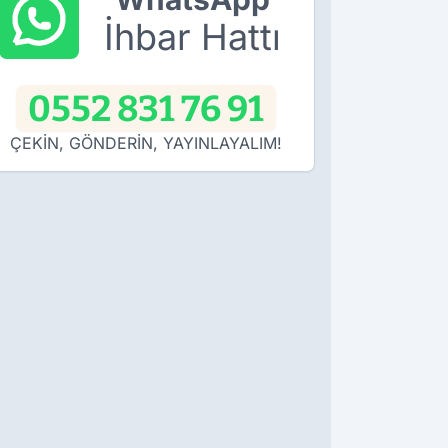
İhbar Hattı
0552 831 76 91
ÇEKİN, GÖNDERİN, YAYINLAYALIM!