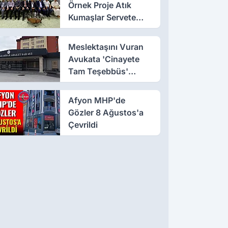
Örnek Proje Atık
Kumaşlar Servete
Dönüştü!
Meslektaşını Vuran
Avukata 'Cinayete
Tam Teşebbüs'
Suçlaması
Afyon MHP'de
Gözler 8 Ağustos'a
Çevrildi