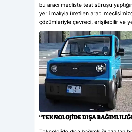
bu aracı mecliste test sürüşü yaptığı
yerli malıyla üretilen aracı meclisimi
çözümleriyle çevreci, erişilebilir ve ye
“TEKNOLOJİDE DIŞA BAĞIMLILI
Teknolojide dışa bağımlılığı azaltan 