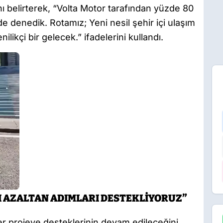
nı belirterek, “Volta Motor tarafından yüzde 80
zde denedik. Rotamız; Yeni nesil şehir içi ulaşım
nilikçi bir gelecek.” ifadelerini kullandı.
ĞI AZALTAN ADIMLARI DESTEKLİYORUZ”
her projeye desteklerinin devam edileceğini