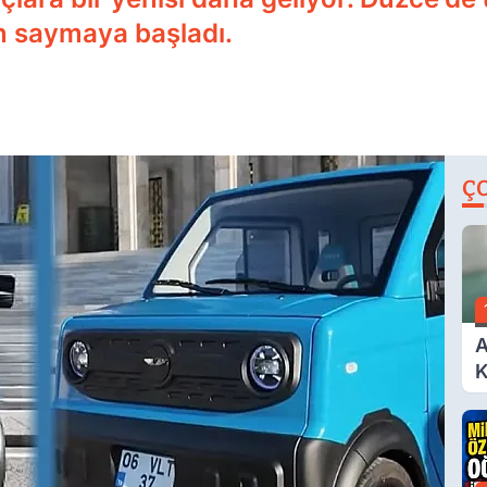
ün saymaya başladı.
Ç
A
K
A