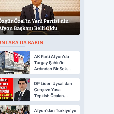
Özgür Özel'in Yeni Partisi'nin
Afyon Başkanı Belli Oldu
UNLARA DA BAKIN
AK Parti Afyon'da
Turgay Şahin'in
Ardından Bir Şok
Daha!
DP Lideri Uysal'dan
Çerçeve Yasa
Tepkisi: Öcalan
Meclis'in Üzerine
Çıkarıldı
Afyon'dan Türkiye'ye