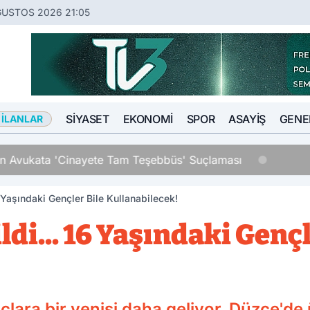
ĞUSTOS 2026 21:05
SIYASET
EKONOMI
SPOR
ASAYIŞ
GENE
 İLANLAR
an Avukata 'Cinayete Tam Teşebbüs' Suçlaması
6 Yaşındaki Gençler Bile Kullanabilecek!
di... 16 Yaşındaki Gençl
çlara bir yenisi daha geliyor. Düzce'de ü