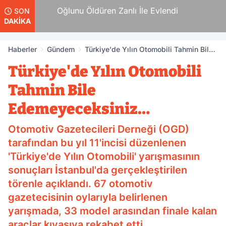
an
Oğlunu Öldüren Zanlı İle Evlendi
SON
DAKİKA
Haberler
Gündem
Türkiye'de Yılın Otomobili Tahmin Bile
Edemeyeceksiniz…
Türkiye'de Yılın Otomobili
Tahmin Bile
Edemeyeceksiniz…
Otomotiv Gazetecileri Derneği (OGD)
tarafından bu yıl 11'incisi düzenlenen
'Türkiye'de Yılın Otomobili' yarışmasının
sonuçları İstanbul'da gerçekleştirilen
törenle açıklandı. 67 otomotiv
gazetecisinin oylarıyla belirlenen
yarışmada, 33 model arasından finale kalan
araçlar kıyasıya rekabet etti.