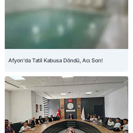
Afyon'da Tatil Kabusa Döndü, Acı Son!