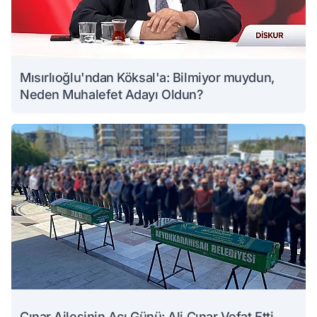
Mısırlıoğlu'ndan Köksal'a: Bilmiyor muydun,
Neden Muhalefet Adayı Oldun?
Çınar Ailesinin Acı Günü: Ali Çınar Vefat Etti