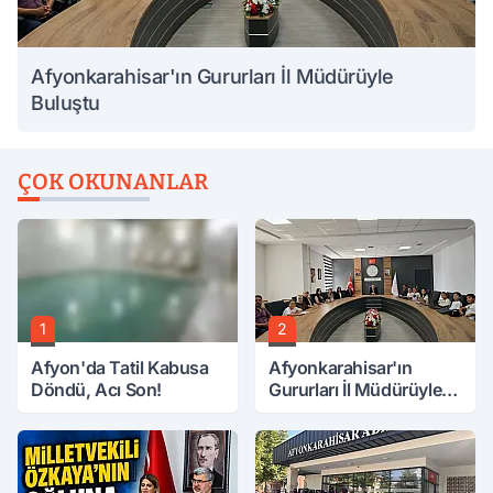
Afyonkarahisar'ın Gururları İl Müdürüyle
Buluştu
ÇOK OKUNANLAR
1
2
Afyon'da Tatil Kabusa
Afyonkarahisar'ın
Döndü, Acı Son!
Gururları İl Müdürüyle
Buluştu