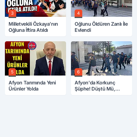
3
4
Milletvekili Özkaya’nın
Oğlunu Öldüren Zanlı İle
Oğluna İftira Atıldı
Evlendi
5
6
Afyon Tarımında Yeni
Afyon'da Korkunç
Ürünler Yolda
Şüphe! Düştü Mü,
Öldürüldü Mü!