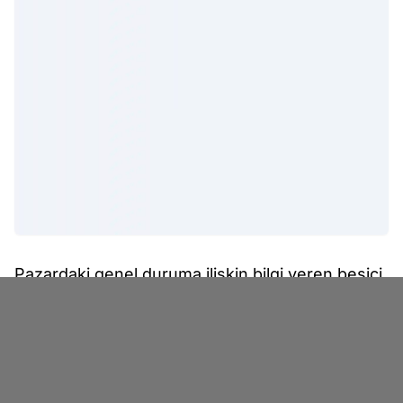
Pazardaki genel duruma ilişkin bilgi veren besici
Reşat Çimendağ, Afyonkarahisar'dan Bursa'ya
80 büyükbaş hayvan getirdiklerini ve genel
satışların iyi olduğunu belirtti. Çimendağ, alım
gücü düşük olan vatandaşlara yardımcı