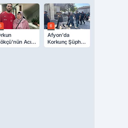
cretlerine
Oğluna İftira
üzde 40 Zam
Atıldı
alebi
5
6
rkun
Afyon'da
ökçü'nün Acı
Korkunç Şüphe!
ünü... Cenaze
Düştü Mü,
amazı
Öldürüldü Mü!
mirdağ'da