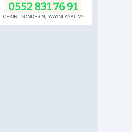
0552 831 76 91
ÇEKİN, GÖNDERİN, YAYINLAYALIM!