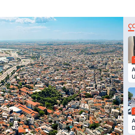
Ç
A
U
E
G
A
D