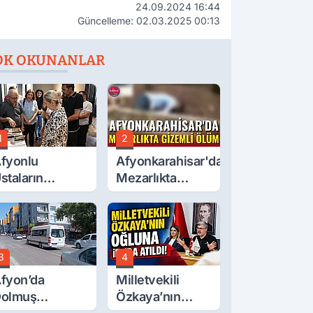
24.09.2024 16:44
Güncelleme: 02.03.2025 00:13
OK OKUNANLAR
1
2
fyonlu
Afyonkarahisar'da
staların
Mezarlıkta
serleri
Gizemli Ölüm
örücüye Çıktı
3
4
fyon’da
Milletvekili
olmuş
Özkaya’nın