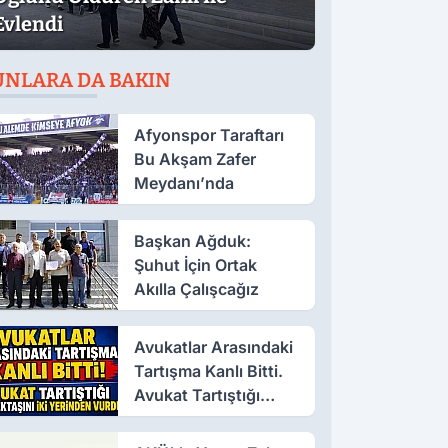
Evlendi
UNLARA DA BAKIN
Afyonspor Taraftarı
Bu Akşam Zafer
Meydanı’nda
Başkan Ağduk:
Şuhut İçin Ortak
Akılla Çalışcağız
Avukatlar Arasındaki
Tartışma Kanlı Bitti.
Avukat Tartıştığı
Meslektaşını İki
Yerinden Vurdu