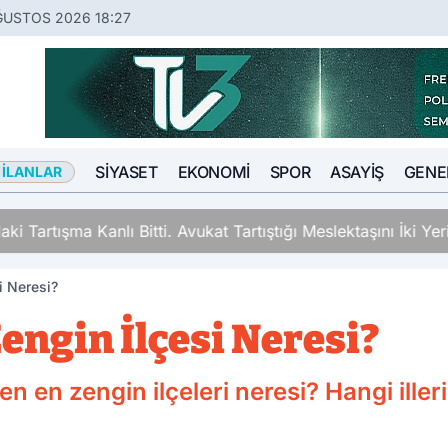
ĞUSTOS 2026 18:27
SIYASET
EKONOMI
SPOR
ASAYIŞ
GENE
 İLANLAR
ki Tartışma Kanlı Bitti. Avukat Tartıştığı Meslektaşını İki Y
i Neresi?
engin İlçesi Neresi?
en zengin ilçeleri neresi? Hangi illerin