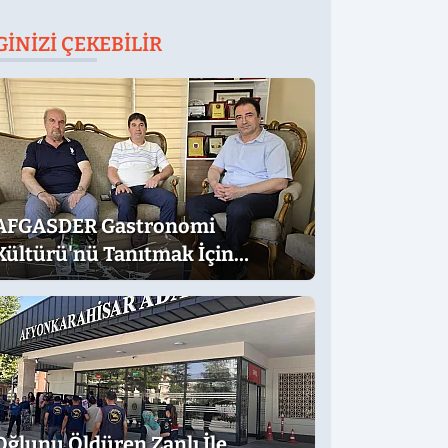
GINIZI ÇEKEBILIR
AFGASDER Gastronomi
Kültürü'nü Tanıtmak İçin
Çalışıyor
Oğlunu Öldüren Zanlı İle