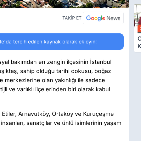
Ü
Y
T
TAKİP ET
O
'da tercih edilen kaynak olarak ekleyin!
K
G
N
syal bakımdan en zengin ilçesinin İstanbul
E
şiktaş, sahip olduğu tarihi dokusu, boğaz
ce merkezlerine olan yakınlığı ile sadece
jli ve varlıklı ilçelerinden biri olarak kabul
ek, Etiler, Arnavutköy, Ortaköy ve Kuruçeşme
 insanları, sanatçılar ve ünlü isimlerinin yaşam