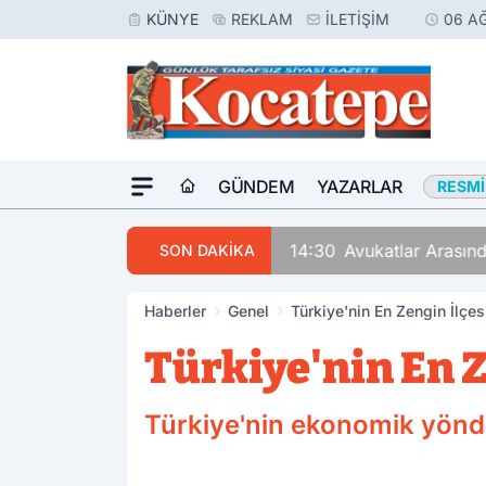
KÜNYE
REKLAM
İLETIŞIM
06 A
GÜNDEM
YAZARLAR
RESMI
14:30
Avukatlar Arasında
SON DAKİKA
Haberler
Genel
Türkiye'nin En Zengin İlçes
Türkiye'nin En Z
Türkiye'nin ekonomik yönden 