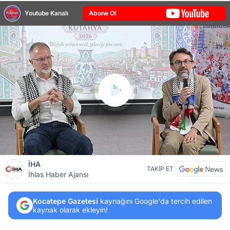
Youtube Kanalı
Abone Ol
İHA
TAKİP ET
İhlas Haber Ajansı
Kocatepe Gazetesi
kaynağını Google'da tercih edilen
kaynak olarak ekleyin!