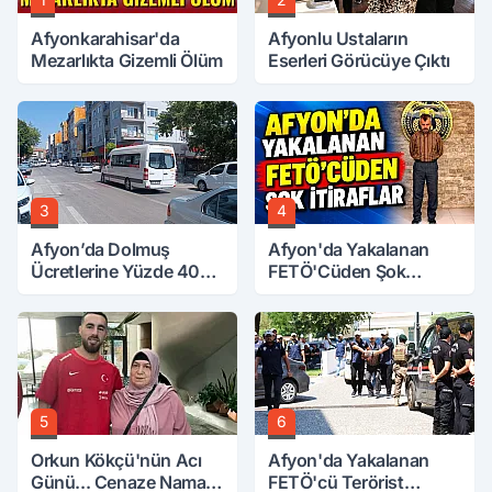
Afyonkarahisar'da
Afyonlu Ustaların
Mezarlıkta Gizemli Ölüm
Eserleri Görücüye Çıktı
3
4
Afyon’da Dolmuş
Afyon'da Yakalanan
Ücretlerine Yüzde 40
FETÖ'Cüden Şok
Zam Talebi
İtiraflar
5
6
Orkun Kökçü'nün Acı
Afyon'da Yakalanan
Günü... Cenaze Namazı
FETÖ'cü Terörist