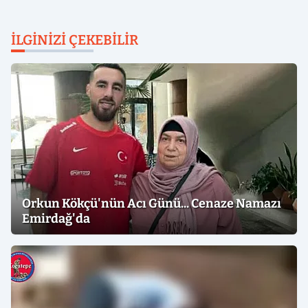
İLGINIZI ÇEKEBILIR
Orkun Kökçü'nün Acı Günü... Cenaze Namazı
Emirdağ'da