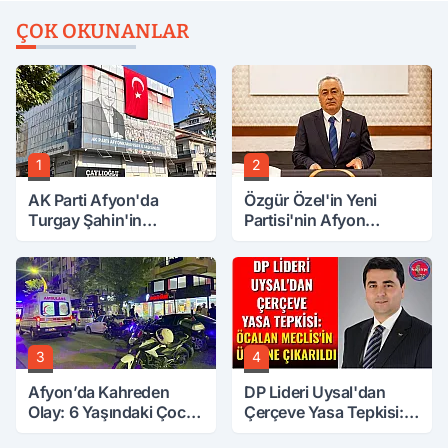
ÇOK OKUNANLAR
1
2
AK Parti Afyon'da
Özgür Özel'in Yeni
Turgay Şahin'in
Partisi'nin Afyon
Ardından Bir Şok Daha!
Başkanı Belli Oldu
3
4
Afyon’da Kahreden
DP Lideri Uysal'dan
Olay: 6 Yaşındaki Çocuk
Çerçeve Yasa Tepkisi:
6. Kattan Düştü
Öcalan Meclis'in