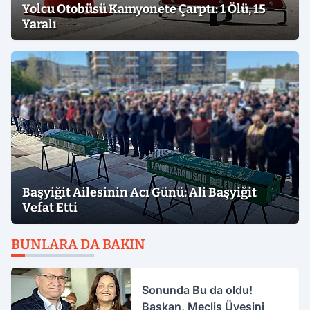
Yolcu Otobüsü Kamyonete Çarptı: 1 Ölü, 15
Yaralı
Başyiğit Ailesinin Acı Günü: Ali Başyiğit
Vefat Etti
BUNLARA DA BAKIN
Sonunda Bu da oldu!
Başkan, Meclis Üyesini