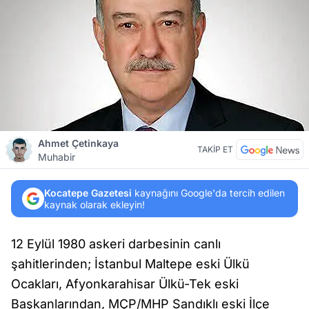
Ahmet Çetinkaya
TAKİP ET
Muhabir
Kocatepe Gazetesi
kaynağını Google'da tercih edilen
kaynak olarak ekleyin!
12 Eylül 1980 askeri darbesinin canlı
şahitlerinden; İstanbul Maltepe eski Ülkü
Ocakları, Afyonkarahisar Ülkü-Tek eski
Başkanlarından, MÇP/MHP Sandıklı eski İlçe