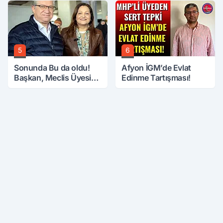
Üzerine Çıkarıldı
5
6
Sonunda Bu da oldu!
Afyon İGM’de Evlat
Başkan, Meclis Üyesini
Edinme Tartışması!
Hobi Bahçesinden
Attırdı