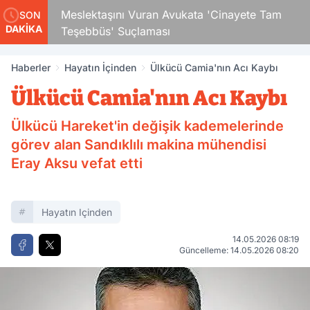
Çocuk
Meslektaşını Vuran Avukata 'Cinayete Tam
SON
DAKİKA
Teşebbüs' Suçlaması
Haberler
Hayatın İçinden
Ülkücü Camia'nın Acı Kaybı
Ülkücü Camia'nın Acı Kaybı
Ülkücü Hareket'in değişik kademelerinde
görev alan Sandıklılı makina mühendisi
Eray Aksu vefat etti
Hayatın Içinden
14.05.2026 08:19
Güncelleme: 14.05.2026 08:20