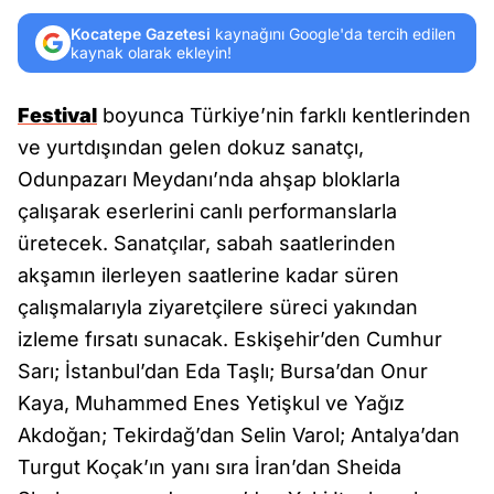
Kocatepe Gazetesi
kaynağını Google'da tercih edilen
kaynak olarak ekleyin!
Festival
boyunca Türkiye’nin farklı kentlerinden
ve yurtdışından gelen dokuz sanatçı,
Odunpazarı Meydanı’nda ahşap bloklarla
çalışarak eserlerini canlı performanslarla
üretecek. Sanatçılar, sabah saatlerinden
akşamın ilerleyen saatlerine kadar süren
çalışmalarıyla ziyaretçilere süreci yakından
izleme fırsatı sunacak. Eskişehir’den Cumhur
Sarı; İstanbul’dan Eda Taşlı; Bursa’dan Onur
Kaya, Muhammed Enes Yetişkul ve Yağız
Akdoğan; Tekirdağ’dan Selin Varol; Antalya’dan
Turgut Koçak’ın yanı sıra İran’dan Sheida