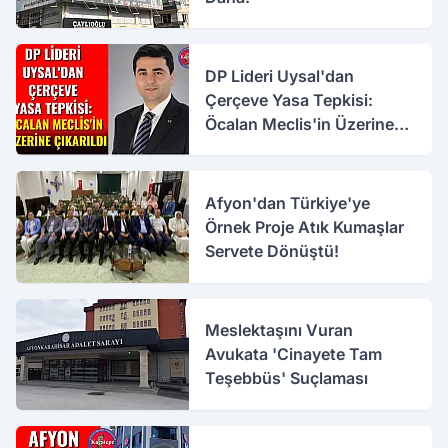
DP Lideri Uysal'dan
Çerçeve Yasa Tepkisi:
Öcalan Meclis'in Üzerine
Çıkarıldı
Afyon'dan Türkiye'ye
Örnek Proje Atık Kumaşlar
Servete Dönüştü!
Meslektaşını Vuran
Avukata 'Cinayete Tam
Teşebbüs' Suçlaması