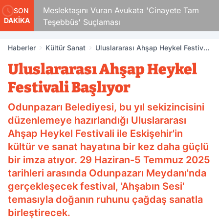
Çocuk
Meslektaşını Vuran Avukata 'Cinayete Tam
SON
DAKİKA
Teşebbüs' Suçlaması
Haberler
Kültür Sanat
Uluslararası Ahşap Heykel Festivali
Başlıyor
Uluslararası Ahşap Heykel
Festivali Başlıyor
Odunpazarı Belediyesi, bu yıl sekizincisini
düzenlemeye hazırlandığı Uluslararası
Ahşap Heykel Festivali ile Eskişehir'in
kültür ve sanat hayatına bir kez daha güçlü
bir imza atıyor. 29 Haziran-5 Temmuz 2025
tarihleri arasında Odunpazarı Meydanı'nda
gerçekleşecek festival, 'Ahşabın Sesi'
temasıyla doğanın ruhunu çağdaş sanatla
birleştirecek.