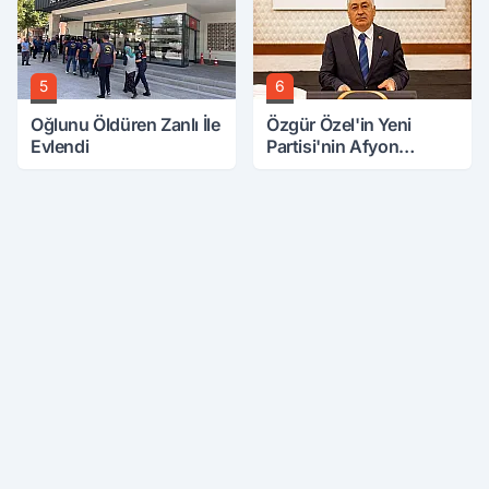
5
6
Oğlunu Öldüren Zanlı İle
Özgür Özel'in Yeni
Evlendi
Partisi'nin Afyon
Başkanı Belli Oldu