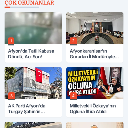
ÇOK OKUNANLAR
1
2
Afyon'da Tatil Kabusa
Afyonkarahisar'ın
Döndü, Acı Son!
Gururları İl Müdürüyle
Buluştu
3
4
AK Parti Afyon'da
Milletvekili Özkaya’nın
Turgay Şahin'in
Oğluna İftira Atıldı
Ardından Bir Şok Daha!