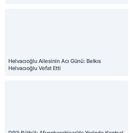
Helvacıoğlu Ailesinin Acı Günü: Belkıs
Helvacıoğlu Vefat Etti
DP’li Bülbül: Afyonkarahisar’da Yerinde Kentsel