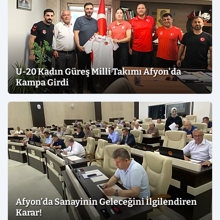
U-20 Kadın Güreş Milli Takımı Afyon'da
Kampa Girdi
Afyon’da Sanayinin Geleceğini İlgilendiren
Karar!