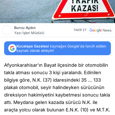
Burcu Aydın
TAKİP ET
Yazı İşleri Müdürü
Kocatepe Gazetesi
kaynağını Google'da tercih edilen
kaynak olarak ekleyin!
Afyonkarahisar’ın Bayat ilçesinde bir otomobilin
takla atması sonucu 3 kişi yaralandı. Edinilen
bilgiye göre, N.K. (37) idaresindeki 35 … 133
plakalı otomobil, seyir halindeyken sürücünün
direksiyon hakimiyetini kaybetmesi sonucu takla
attı. Meydana gelen kazada sürücü N.K. ile
araçta yolcu olarak bulunan E.N.K. (10) ve M.T.K.