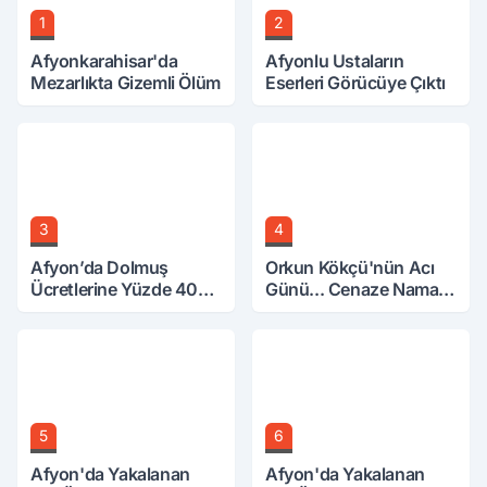
1
2
Afyonkarahisar'da
Afyonlu Ustaların
Mezarlıkta Gizemli Ölüm
Eserleri Görücüye Çıktı
3
4
Afyon’da Dolmuş
Orkun Kökçü'nün Acı
Ücretlerine Yüzde 40
Günü... Cenaze Namazı
Zam Talebi
Emirdağ'da
5
6
Afyon'da Yakalanan
Afyon'da Yakalanan