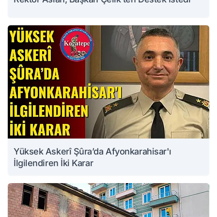
Yüksek Askerî Şûra’da Afyonkarahisar'ı
İlgilendiren İki Karar