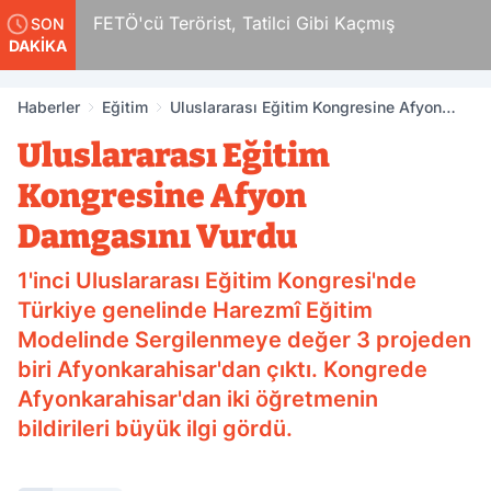
FETÖ'cü Terörist, Tatilci Gibi Kaçmış
SON
DAKİKA
Haberler
Eğitim
Uluslararası Eğitim Kongresine Afyon
Damgasını Vurdu
Uluslararası Eğitim
Kongresine Afyon
Damgasını Vurdu
1'inci Uluslararası Eğitim Kongresi'nde
Türkiye genelinde Harezmî Eğitim
Modelinde Sergilenmeye değer 3 projeden
biri Afyonkarahisar'dan çıktı. Kongrede
Afyonkarahisar'dan iki öğretmenin
bildirileri büyük ilgi gördü.