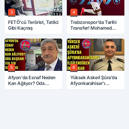
3
4
FETÖ'cü Terörist, Tatilci
Trabzonspor’da Tarihi
Gibi Kaçmış
Transfer! Mohamed
Salah Geliyor
5
6
Afyon'da Esnaf Neden
Yüksek Askerî Şûra’da
Kan Ağlıyor? Oda
Afyonkarahisar'ı
Başkanı Tek Tek Sıraladı
İlgilendiren İki Karar