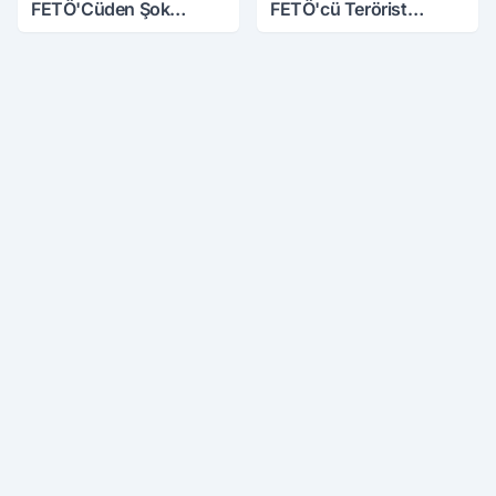
FETÖ'Cüden Şok
FETÖ'cü Terörist
İtiraflar
Adliye'de