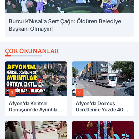
Burcu Köksal'a Sert Çağrı: Öldüren Belediye
Başkanı Olmayın!
ÇOK OKUNANLAR
1
2
Afyon’da Kentsel
Afyon’da Dolmuş
Dönüşüm’de Ayrıntılar
Ücretlerine Yüzde 40
Ortaya Çıktı… Hakediş
Zam Talebi
Nasıl Olacak?