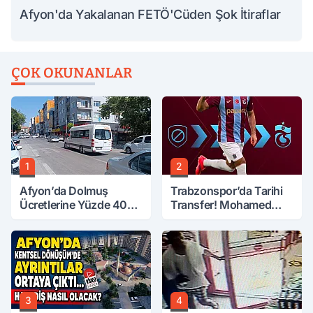
Afyon'da Yakalanan FETÖ'Cüden Şok İtiraflar
ÇOK OKUNANLAR
1
2
Afyon’da Dolmuş
Trabzonspor’da Tarihi
Ücretlerine Yüzde 40
Transfer! Mohamed
Zam Talebi
Salah Geliyor
3
4