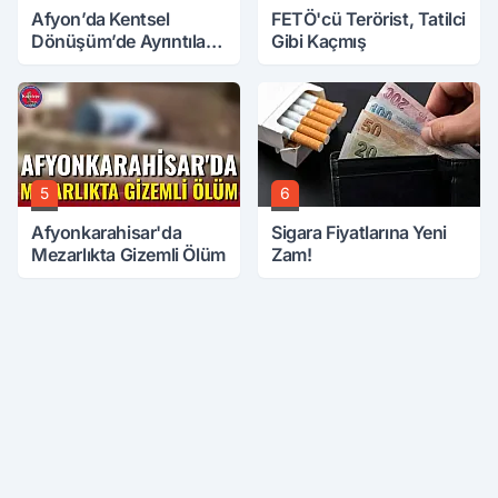
Afyon’da Kentsel
FETÖ'cü Terörist, Tatilci
Dönüşüm’de Ayrıntılar
Gibi Kaçmış
Ortaya Çıktı… Hakediş
Nasıl Olacak?
5
6
Afyonkarahisar'da
Sigara Fiyatlarına Yeni
Mezarlıkta Gizemli Ölüm
Zam!