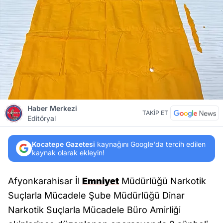
Haber Merkezi
TAKİP ET
Editöryal
Kocatepe Gazetesi
kaynağını Google'da tercih edilen
kaynak olarak ekleyin!
Afyonkarahisar İl
Emniyet
Müdürlüğü Narkotik
Suçlarla Mücadele Şube Müdürlüğü Dinar
Narkotik Suçlarla Mücadele Büro Amirliği