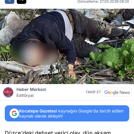
Güncelleme: 27.05.2026 06:20
Haber Merkezi
TAKİP ET
Editöryal
Kocatepe Gazetesi
kaynağını Google'da tercih edilen
kaynak olarak ekleyin!
Düzce'deki dehşet verici olay, dün akşam