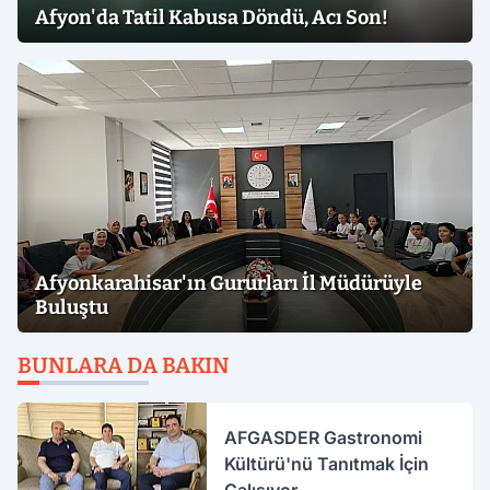
Afyon'da Tatil Kabusa Döndü, Acı Son!
Afyonkarahisar'ın Gururları İl Müdürüyle
Buluştu
BUNLARA DA BAKIN
AFGASDER Gastronomi
Kültürü'nü Tanıtmak İçin
Çalışıyor