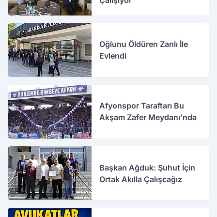
Oğlunu Öldüren Zanlı İle
Evlendi
Afyonspor Taraftarı Bu
Akşam Zafer Meydanı’nda
Başkan Ağduk: Şuhut İçin
Ortak Akılla Çalışcağız