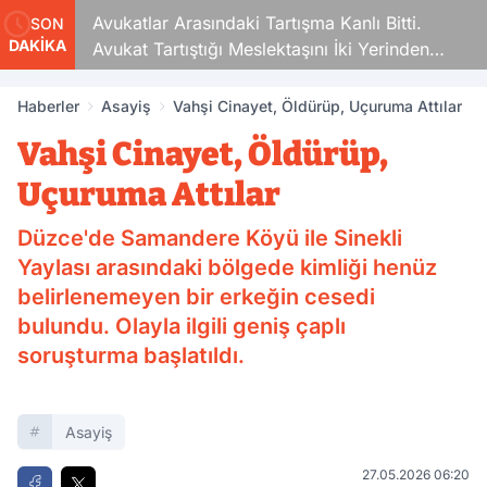
Avukatlar Arasındaki Tartışma Kanlı Bitti.
SON
DAKİKA
Avukat Tartıştığı Meslektaşını İki Yerinden
Vurdu
Haberler
Asayiş
Vahşi Cinayet, Öldürüp, Uçuruma Attılar
Vahşi Cinayet, Öldürüp,
Uçuruma Attılar
Düzce'de Samandere Köyü ile Sinekli
Yaylası arasındaki bölgede kimliği henüz
belirlenemeyen bir erkeğin cesedi
bulundu. Olayla ilgili geniş çaplı
soruşturma başlatıldı.
Asayiş
27.05.2026 06:20