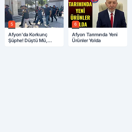
5
6
Afyon'da Korkunç
Afyon Tarımında Yeni
Şüphe! Düştü Mü,
Ürünler Yolda
Öldürüldü Mü!