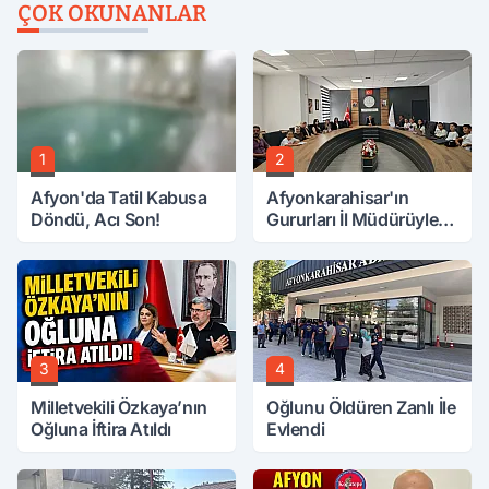
ÇOK OKUNANLAR
1
2
Afyon'da Tatil Kabusa
Afyonkarahisar'ın
Döndü, Acı Son!
Gururları İl Müdürüyle
Buluştu
3
4
Milletvekili Özkaya’nın
Oğlunu Öldüren Zanlı İle
Oğluna İftira Atıldı
Evlendi