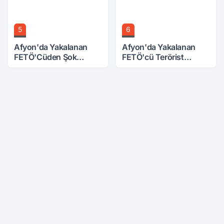
5
6
Afyon'da Yakalanan
Afyon'da Yakalanan
FETÖ'Cüden Şok
FETÖ'cü Terörist
İtiraflar
Adliye'de