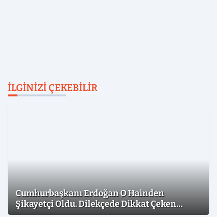
İLGINIZI ÇEKEBILIR
Cumhurbaşkanı Erdoğan O Hainden
Şikayetçi Oldu. Dilekçede Dikkat Çeken
İfadeler