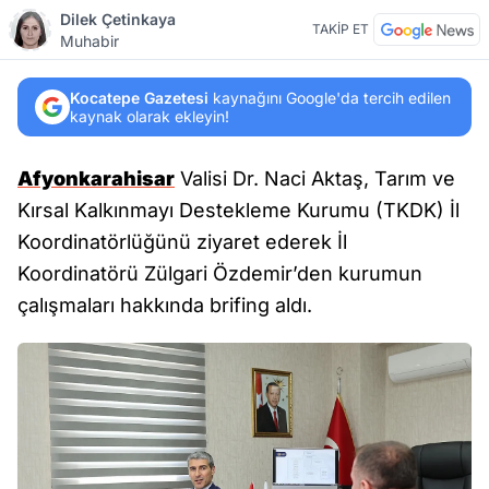
Dilek Çetinkaya
TAKİP ET
Muhabir
Kocatepe Gazetesi
kaynağını Google'da tercih edilen
kaynak olarak ekleyin!
Afyonkarahisar
Valisi Dr. Naci Aktaş, Tarım ve
Kırsal Kalkınmayı Destekleme Kurumu (TKDK) İl
Koordinatörlüğünü ziyaret ederek İl
Koordinatörü Zülgari Özdemir’den kurumun
çalışmaları hakkında brifing aldı.