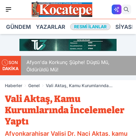
GÜNDEM
YAZARLAR
SIYASE
RESMI İLANLAR
kamlar
Afyon'da Korkunç Şüphe! Düştü Mü,
SON
DAKİKA
Öldürüldü Mü!
Haberler
Genel
Vali Aktaş, Kamu Kurumlarında
İncelemeler Yaptı
Vali Aktaş, Kamu
Kurumlarında İncelemeler
Yaptı
Afyonkarahisar Valisi Dr. Naci Aktaş, kamu