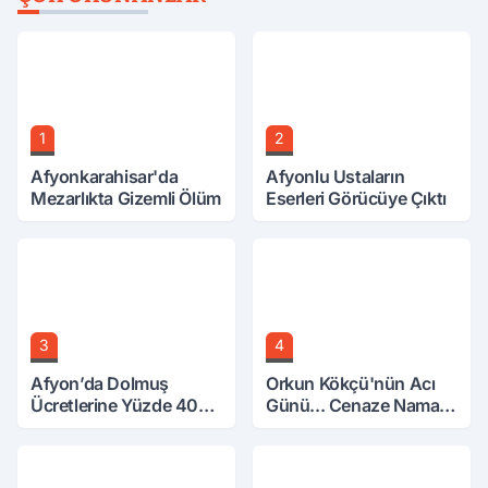
1
2
Afyonkarahisar'da
Afyonlu Ustaların
Mezarlıkta Gizemli Ölüm
Eserleri Görücüye Çıktı
3
4
Afyon’da Dolmuş
Orkun Kökçü'nün Acı
Ücretlerine Yüzde 40
Günü... Cenaze Namazı
Zam Talebi
Emirdağ'da