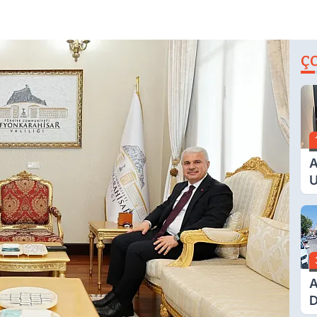
Ç
A
U
E
G
A
D