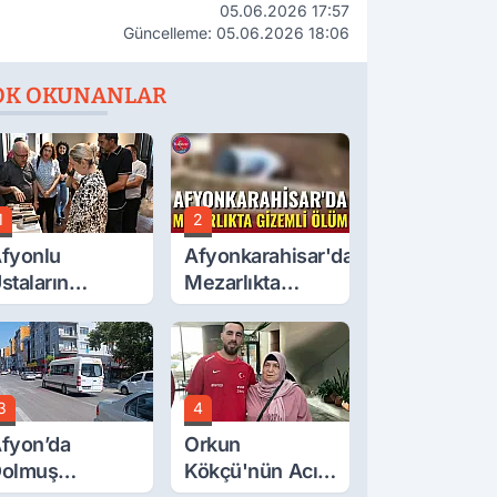
05.06.2026 17:57
Güncelleme: 05.06.2026 18:06
OK OKUNANLAR
1
2
fyonlu
Afyonkarahisar'da
staların
Mezarlıkta
serleri
Gizemli Ölüm
örücüye Çıktı
3
4
fyon’da
Orkun
olmuş
Kökçü'nün Acı