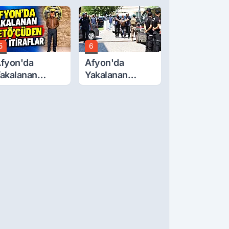
cretlerine
Günü... Cenaze
üzde 40 Zam
Namazı
alebi
Emirdağ'da
5
6
fyon'da
Afyon'da
akalanan
Yakalanan
ETÖ'Cüden
FETÖ'cü
ok İtiraflar
Terörist
Adliye'de