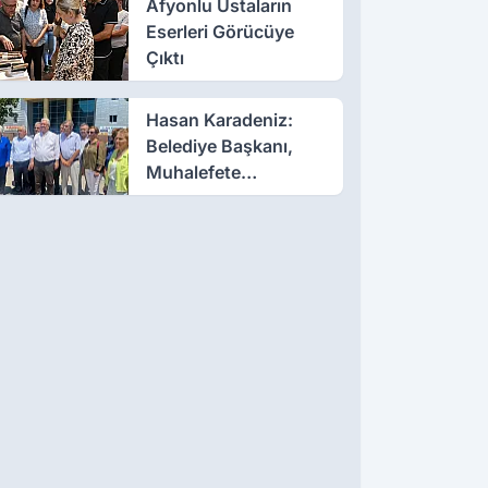
Afyonlu Ustaların
Eserleri Görücüye
Çıktı
Hasan Karadeniz:
Belediye Başkanı,
Muhalefete
Tahammül Edemiyor