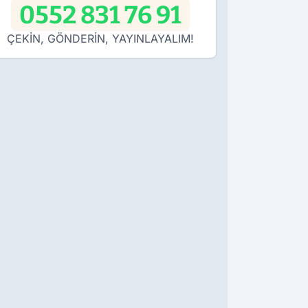
0552 831 76 91
ÇEKİN, GÖNDERİN, YAYINLAYALIM!