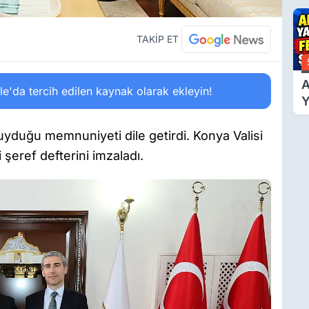
Ü
Y
T
TAKİP ET
A
'da tercih edilen kaynak olarak ekleyin!
Y
F
Ş
duyduğu memnuniyeti dile getirdi. Konya Valisi
i şeref defterini imzaladı.