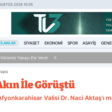
ĞUSTOS 2026 10:05
SIYASET
EKONOMI
SPOR
ASAYIŞ
GENE
 İLANLAR
Hükümlü Yakayı Ele Verdi
rüştü
 Akın İle Görüştü
Afyonkarahisar Valisi Dr. Naci Aktaş'ı m