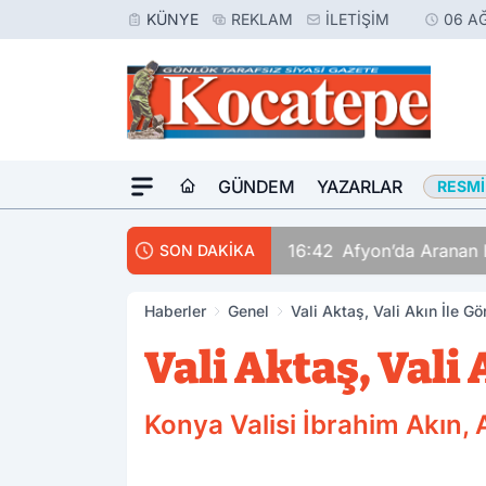
KÜNYE
REKLAM
İLETIŞIM
06 A
GÜNDEM
YAZARLAR
RESMI
16:42
Afyon’da Aranan 
SON DAKİKA
Haberler
Genel
Vali Aktaş, Vali Akın İle Gö
Vali Aktaş, Vali
Konya Valisi İbrahim Akın, 