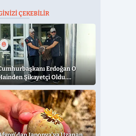
GINIZI ÇEKEBILIR
Cumhurbaşkanı Erdoğan O
Hainden Şikayetçi Oldu.
Dilekçede Dikkat Çeken İfadeler
Afyon'dan Japonya'ya Uzanan