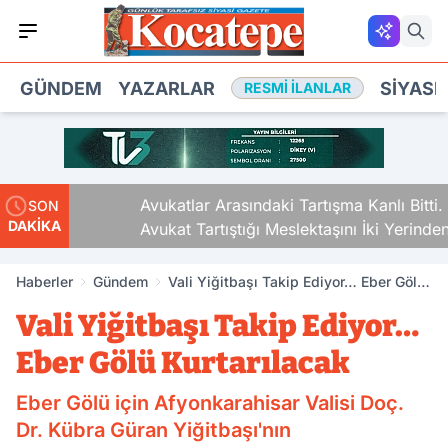
GÜNDEM
YAZARLAR
SIYASE
RESMI İLANLAR
Avukatlar Arasındaki Tartışma Kanlı Bitti.
SON
DAKİKA
Avukat Tartıştığı Meslektaşını İki Yerinden
Vurdu
Haberler
Gündem
Vali Yiğitbaşı Takip Ediyor… Eber Gölü
Kurtarılacak
Vali Yiğitbaşı Takip Ediyor…
Eber Gölü Kurtarılacak
Eber Gölü için Afyonkarahisar Valisi Doç.
Dr. Kübra Güran Yiğitbaşı'nın