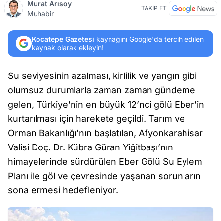
Murat Arısoy
TAKİP ET
Muhabir
Kocatepe Gazetesi
kaynağını Google'da tercih edilen
kaynak olarak ekleyin!
Su seviyesinin azalması, kirlilik ve yangın gibi
olumsuz durumlarla zaman zaman gündeme
gelen, Türkiye’nin en büyük 12’nci gölü Eber’in
kurtarılması için harekete geçildi. Tarım ve
Orman Bakanlığı’nın başlatılan, Afyonkarahisar
Valisi Doç. Dr. Kübra Güran Yiğitbaşı’nın
himayelerinde sürdürülen Eber Gölü Su Eylem
Planı ile göl ve çevresinde yaşanan sorunların
sona ermesi hedefleniyor.