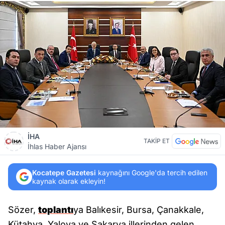
İHA
TAKİP ET
İhlas Haber Ajansı
Kocatepe Gazetesi
kaynağını Google'da tercih edilen
kaynak olarak ekleyin!
Sözer,
toplantı
ya Balıkesir, Bursa, Çanakkale,
Kütahya, Yalova ve Sakarya illerinden gelen