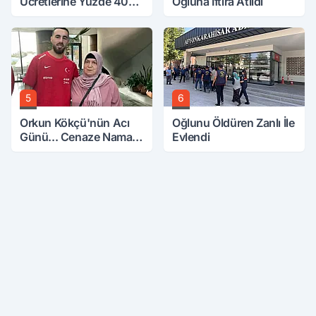
Ücretlerine Yüzde 40
Oğluna İftira Atıldı
Zam Talebi
5
6
Orkun Kökçü'nün Acı
Oğlunu Öldüren Zanlı İle
Günü... Cenaze Namazı
Evlendi
Emirdağ'da