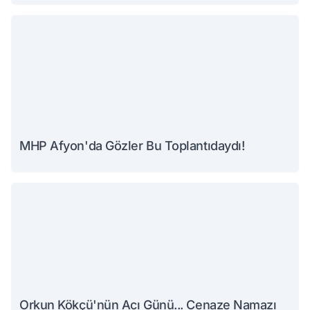
MHP Afyon'da Gözler Bu Toplantıdaydı!
Orkun Kökçü'nün Acı Günü... Cenaze Namazı