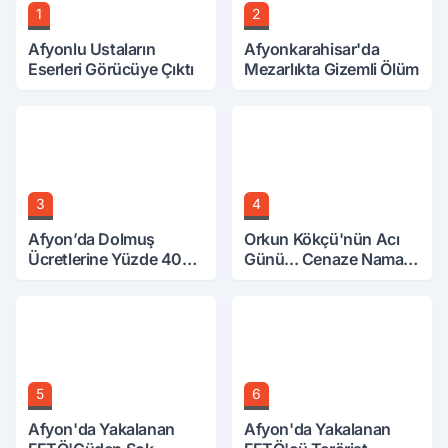
1
2
Afyonlu Ustaların
Afyonkarahisar'da
Eserleri Görücüye Çıktı
Mezarlıkta Gizemli Ölüm
3
4
Afyon’da Dolmuş
Orkun Kökçü'nün Acı
Ücretlerine Yüzde 40
Günü... Cenaze Namazı
Zam Talebi
Emirdağ'da
5
6
Afyon'da Yakalanan
Afyon'da Yakalanan