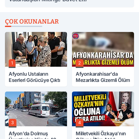
ÇOK OKUNANLAR
1
2
Afyonlu Ustaların
Afyonkarahisar'da
Eserleri Görücüye Çıktı
Mezarlıkta Gizemli Ölüm
3
4
Afyon’da Dolmuş
Milletvekili Özkaya’nın