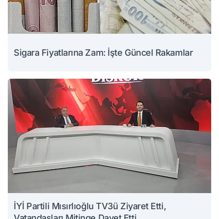
Sigara Fiyatlarına Zam: İşte Güncel Rakamlar
İYİ Partili Mısırlıoğlu TV3ü Ziyaret Etti,
Vatandaşları Mitinge Davet Etti